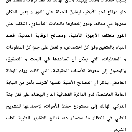
بسبب خلافات وقعت بينهما. وكان الهالك قد فقد توازنه وسقط من
علو مرتفع نحو الأرض، ليفارق الحياة على الفور و بعين المكان
مدرجا في دمائه. وفور إخطارها بالحادث المأساوي، انتقلت على
الفور مختلف الأجهزة الأمنية، ومصالح الوقاية المدنية، قصد
القيام بالمتعين وفق كل اختصاص، والعمل على جمع كل المعلومات
و المعطيات، التي يمكن أن تساعدها في البحث و التحقيق،
والوصول إلى معرفة الأسباب الحقيقية، التي كانت وراء الوفاة
الغامض. يذكر أن المصالح الأمنية نفسها أشرفت بأمر من النيابة
العامة المختصة، لدى الدائرة القضائية الدار البيضاء على نقل جثة
الدركي الهالك إلى مستودع حفظ الأموات، لإخضاعها للتشريح
الطبي في انتظار ما ستسفر عنه نتائج التقارير الطبية للطب
الشرعي.