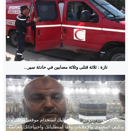
تازة : ثلاثة قتلى وثلاثة مصابين في حادثة سير...
نستخدم ملفات الكوكيز لنسهل عليك استخدام موقعنا الإلكتروني
ونكيف المحتوى والإعلانات وفقا لمتطلباتك واحتياجاتك الخاصة،