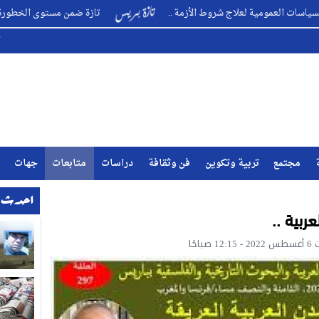
ة لعلاج شروط الأزمة ..
تازة ضمن مستوى الخطورة القصوى حول اند
مجتمع
تربية وتكوين
فن وثقافة
دراسات
متابعات
جهات
احدث ا
ربية ..
احًا