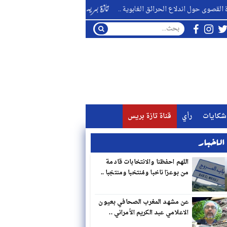
لاع الحرائق الغابوية ..
التاريخ الديني للأطلس المتوسط بعيون 
شكايات
رأي
قناة تازة بريس
لاخبار
اللهم احفظنا والانتخابات قادمة
من بوعزا ناخبا ومُنتخبا ومنتخِبا ..
عن مشهد المغرب الصحافي بعيون
الاعلامي عبد الكريم الأمراني ..