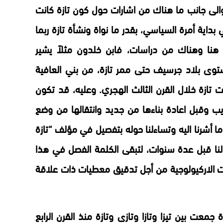
لى جانب ما هناك من اشارات حول كون تازة كانت
داية أمرة السياسي، بقدر ما نواة ونشأة تازة ربما
هنا وهناك من دراسات، فابن خلدون مثلاً يشير
وى بلاد جرسيف حتى ممر تازة، من بني العافية
تازة خلال القرن الثالث الهجري. وعليه، قد تكون
يب وقبل اعادة بناءها من جديد وانتقالها من وضع
ا أشرنا اليه وتساءلنا حوله بتفصيل في مؤلف “تازة
نا قبل عدة سنوات، لتبقى الكلمة الفصل في هذا
سات الاركيولوجية من أجل تدقيق معطيات ذات علاقة
معت بين تيزا وتازا وتازى وتازة منذ القرن الرابع