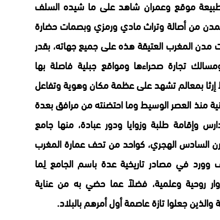
طبيعة موقع وعمران شاهد على ما شيده السلف
 المدن من أصالة وتراث مادي ورمزي وبصمات حضارة
عت مدن المغرب العتيقة هذه على جميع جهاته، بقدر
ومسالك تجارة صحراءها ومواقع جبلية فاصلة بها
فظ إرثا بمعالم تشهد على عظمة مكان وهوية وتفاعل
نية منذ العصر الوسيط وما احتضنته من مرافق بعدة
رس وإقامة طلبة وزوايا ودور عبادة، منها جامع
قرن السادس الهجري، كواحد من تحف عمارة المغرب
ف وورد في مصادر تاريخية عدة باسم الجامع لِما
وار روحية وعلمية، فضلاً عما حضي به من عناية
الذين جعلوا تازة عاصمة أول أمرهم بالبلاد.