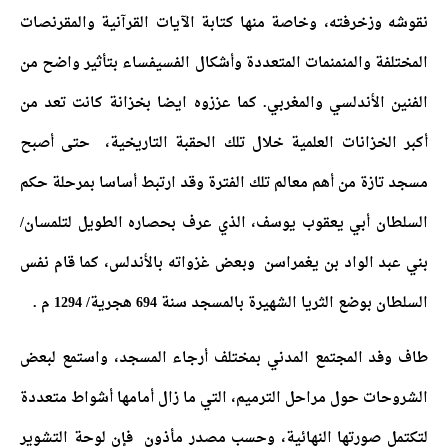
نقوشه وزخرفته، وخاصة منها كتابة الآيات القرآنية والمقرنصات
المختلفة والمنمنمات المتعددة وأشكال الفسيفساء بتأثير واضح من
الفنين الأندلسي والمغربي. كما عززوه ايضا بخزانة كانت تعد من
أكبر الخزانات العلمية خلال تلك الحقبة التاريخية، حتى أصبح
مسجد تازة من أهم معالم تلك الفترة وقد ارتبط أساسا بمرحلة حكم
السلطان أبي يعقوب يوسف، الذي عرف بحصاره الطويل لتلمسان/
بني عبد الواد بن يغمراسن وبعض غزواته بالأندلس، كما قام نفس
السلطان بوضع الثريا الشهيرة بالمسجد سنة 694 هجرية/ 1294 م .
طاف وفد المجتمع المدني بمختلف أرجاء المسجد، واستمع لبعض
الشروحات حول مراحل الترميم، التي ما زال أمامها أشواط متعددة
لتكتمل صورتها النهائية، وحسب مصدر مأذون فإن لوحة التشوير