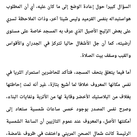
السؤال كبيرا حول إعادة الوضع إلى ما كان عليه، أي أن المطلوب
هواستبداله بنفس القرميد وليس شيئا آخر، وذات الملاحظة تسري
على بعض الزليج الأصيل الذي عرف به المسجد خاصة على مستوى
أرضيته، كما أن جل الأشغال حاليا تتركز في الجدران والأقواس
والقبب وسقف بيت الصلاة.
أما فيما يتعلق بتحف المسجد، فتأكد للحاضرين استمرار الثريا في
نفس مكانها المعروف خلافا لما أشيع بتازة، غير أنه تمت إحاطتها
بغلاف من البلاستيك الأخضر وقاية لها من الأتربة ونفايات البناء،
وصرح نفس المصدر بوجود خمس ساعات شمسية ستعاد إلى
أمكنتها الأصل، والمعروف عند عموم التازيين أن الساعة الشمسية
الرئيسة كانت شمال الصحن المريني واختفت في ظروف غامضة،