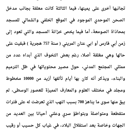
تجانبها أخرى على يمينها، فيما الثالثة كانت معلقة بجانب مدخل
الصحن الموحدي الموجود في الموقع الخلفي والشمالي للمسجد
بمحاذاة الصومعة، أما فيما يخص خزانة المسجد والتي تعود إلى
زمن أبي فارس أو ابي عنان المريني ( سنة 757 هجرية ) فبقيت على
حالها وهي مغلقة أصلا، رغم بعض التخوف الذي أبداه عدد من
ممثلي المجتمع المدني، حول مصير محتوياتها في ظل الترميم
والبناء، ويذكر أنه كان بها أيام تألقها أزيد من 10000 مخطوط
ومجلد في مختلف العلوم والمعارف المميزة للعصور الوسطى، لم
يبق منها سوى ما يناهز 700 بسبب النهب الذي تعرضت له على فترات
متقطعة ومتواصلة وبتواطؤ سري وعلني أحيانا بين العديد من
الجهات وخاصة بعد استقلال البلاد، في غياب كل حسيب أو رقيب