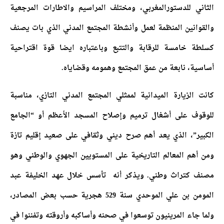
الثاني للدستورالمغربي، ومختلف المراسيم والاطارات المرجعية
والقوانين المنظمة لعمل وأنشطة المجتمع المدني الذي بات يصنف
كسلطة خامسة للرقابة والتتبع وباعتباره ايضا قوة اقتراحية
أساسية، نابعة من عمق المجتمع وهمومه وقضاياه.
كانت الزيارة الميدانية لممثلي المجتمع المدني التازي، مناسبة
للوقوف على أشغال ترميم وإصلاح المسجد الأعظم أو “الجامع
الكبير”، الذي يعد أهم صرح ديني وثقافي على صعيد إقليم تازة
ومن أهم المعالم التاريخية على المستويين الجهوي والوطني وهو
مصنف كتراث وطني. ويذكر أنه تأسس خلال عهد الخليفة عبد
المومن بن علي الموحدي سنة 529 هجرية حسب بعض المصادر،
ولما جاء المرينيون توسعوا في صحنه وأساكبه وأروقته وتفننوا في