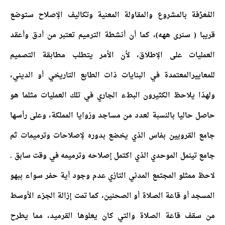
المُعرِّفة بالمشروع والمقاولة المعنية وتكاليف الإصلاح ستوضع
قريبا ( سنرى ههه)، كما أن أنشطة الترميم تعتبر من أدق وأعقد
العمليات على الإطلاق، لأن الأمر يتطلب مطابقة التصميم
للمعاييرالمعتمدة في البنايات ذات الطابع التاريخي أو الديني،
ولهذا يلاحظ الكثيرون البطء الجاري في تلك العمليات مثلما هو
حاصل حاليا بالنسبة لعدد من مساجد وزوايا المملكة، وعلى رأسها
جامع القرويين بفاس الذي يخضع بدوره لإصلاحات وترميمات ثم
جامع تينمل الموحدي الذي اكتمل إصلاحه وترميمه في وقت سابق .
لاحظ ممثلو المجتمع المدني التازي عدم وجود أية حفر سواء ببهو
المسجد أو قاعة الصلاة أو الصحنين، كما تمت إزالة الجزء الأوسط
من سقف قاعة الصلاة والتي كان يعلوها القرميد، مما يطرح