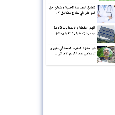
تخليق الممارسة الطبية وضمان حق
المواطن في علاج متكامل ؟ ..
اللهم احفظنا والانتخابات قادمة
من بوعزا ناخبا ومُنتخبا ومنتخِبا ..
عن مشهد المغرب الصحافي بعيون
الاعلامي عبد الكريم الأمراني ..