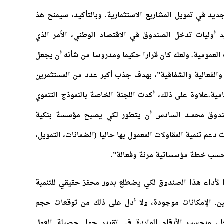
يد في تمويل المشاريع الاستثمارية. وبالتأكيد، سيمنح هذ
يد أوليات تدخل الصندوق في الاقتصاد الوطني، الأمر الذي
ت العمومية. ولعله كان قرارا حكيما ومدروسا من شأنه أن يجعل
والفعالية والشفافية”، بهدف جذب أكبر عدد من المستثمرين
ية.علاوة على ذلك، أكدت اللجنة الخاصة بالنموذج التنموي
لصندوق محمــد السادس أن يتطور لكي يصبح مؤسسة بنكية
دعم تنمية المقاولات المعمول بها حاليا (الضمانات، التمويل،
ل حسب خطة مؤسساتية مرنة وفعالة”.
 لأداء هذا الصندوق لكي يضطلع بدور محفز حقيقي للتنمية
ديين. الإمكانات موجودة، ولا أدل على ذلك من توقعات حجم
 العمومي برسم سنة 2021. بالفعل، وبحسب الأرقام الواردة في تقرير حول حصيلة العمل