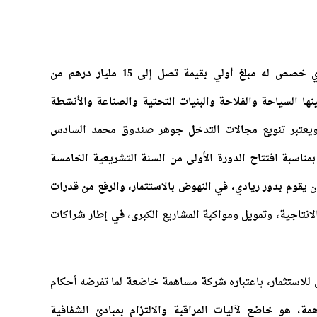
ومن هذا المنطلق يستهدف الصندوق، الذي خصص له مبلغ أولي بقيمة تصل إلى 15 مليار درهم من
ينها السياحة والفلاحة والبنيات التحتية والصناعة والأنشطة
. ويعتبر تنويع مجالات التدخل جوهر صندوق محمد السادس
مناسبة افتتاح الدورة الأولى من السنة التشريعية الخامسة
أن يقوم بدور ريادي، في النهوض بالاستثمار، والرفع من قدرات
انتاجية، وتمويل ومواكبة المشاريع الكبرى، في إطار شراكات
للاستثمار، باعتباره شركة مساهمة خاضعة لما تفرضه أحكام
شركات المساهمة، هو خاضع لآليات المراقبة والالتزام بمبادئ الشفافية