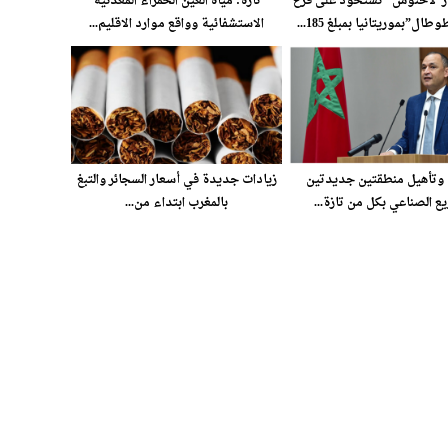
از”لأخنوش” تستحوذ على فرع
تازة: مياه العين الحمراء المعدنية
ل”بموريتانيا بمبلغ 185...
الاستشفائية وواقع موارد الاقليم...
وتأهيل منطقتين جديدتين
زيادات جديدة في أسعار السجائر والتبغ
يع الصناعي بكل من تازة...
بالمغرب ابتداء من...