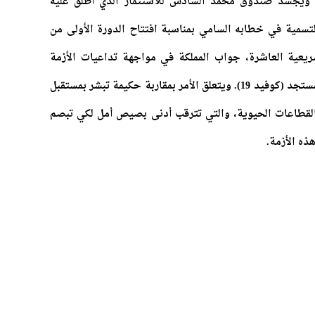
 ويجسد صندوق محمد السادس للاستثمار الذي أطلق عليه
سمية في خطابه السامي بمناسبة افتتاح الدورة الأولى من
شريعية العاشرة، جواب المملكة في مواجهة تداعيات الأزمة
الصحية المرتبطة بجائحة فيروس كورونا المستجد (كوفيد 19). ويتعلق الأمر بمقاربة حكيمة تبشر بمستقبل
لقطاعات الحيوية، والتي تترقب أدنى بصيص أمل لكي تبصم
ذه الأزمة.