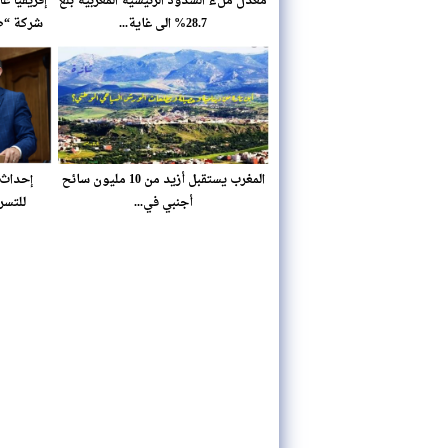
معدل ملء السدود الرئيسية المغربية بلغ
إفريقيا غ
28.7% الى غاية...
شركة “طوطا
المغرب يستقبل أزيد من 10 مليون سائح
إحداث 
أجنبي في...
للتسر