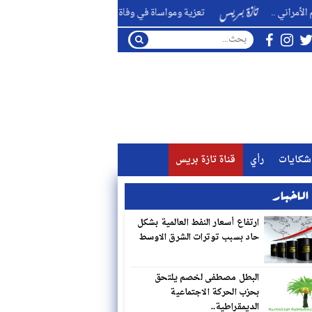
تعزية ومواساة في وفاة اخت القائد الشريف عبد الغني الوزاني ..
شكايات
رأي
قناة تازة بريس
لاخبار
ارتفاع أسعار النفط العالمية بشكل
حاد بسبب توترات الشرق الاوسط
البطل مصطفى لخصم يلتحق
بحزب الحركة الاجتماعية
الديمقراطية..