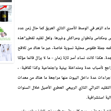
اء الزهر في الوسط الأسري التازي العريق كما حال زمن عدد
س ومكناس وتطوان ومراكش وغيرها. ولعل تقليد تقطير”هذه
تحكمه جملة طقوس محلية نسوية خاصة، عبر ما هناك من تلاقح
جدة. هكذا كانت نساء أسر تازة زمان – ما لا يزال قائما مؤثثا
اجع لأسباب عدة ومتداخلة بيئية واجتماعية وكذا ثقافية- ،
 اجراءات عدة داخل البيوت منها مراجعة ما هناك من معدات
قليد التراثي التازي الربيعي العطري الأصيل خلال السنوات
الية استشرافية.