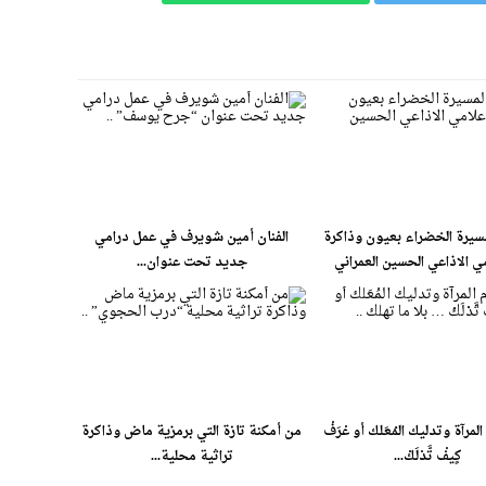
يرة الخضراء بعيون وذاكرة
الفنان أمين شويرف في عمل درامي
مي الاذاعي الحسين العمراني
جديد تحت عنوان...
لمرآة وتدليك المُعَلك أو عْرَفْ
من أمكنة تازة التي برمزية ماض وذاكرة
كٍيفْ تَّدْلَكْ...
تراثية محلية...