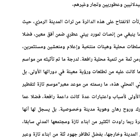
صيدلانيين وعطوريين وتجار وغيرهم،
ت الانفتاح على هذه الدائرة من تراث المدينة الرمزي، حيث
 ينبغي من إنصات لمورد بيئي عطري ضمن أفق معين، فضلا
سلطات محلية وهيئات منتخبة وإعلام ومنعشين ومستثمرين،
ن ثمة من تنمية محلية رافعة. لدرجة ما تم تأثيثه من مواسم
ما كانت عليه من تطلعات ورؤية معينة في دوراتها الأولى. بل
ي المحلي هذه، ما رسمته من موعد معبر”موسم تازة لتقطير
الأولى لأسباب واعتبارات عدة كانت داعمة رافعة، فضلا عما
 وروح رهان وهوية مدينة وخصوصية. بل يسجل لها أنها
ربما راودت الكثير من ابناء تازة ومجتمعها المدني سابقا،
لمدينة وخارجها، بفضل تظافر جهود ثلة من ابناء تازة وعبر