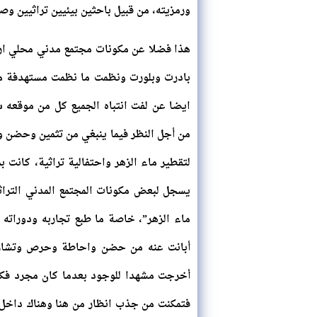
ورمزيته، من قبيل باحثين بيئيين تراثيين و
هذا فضلا عن مكونات مجتمع مدني محلي ارتأ
بادرت وبلورت ونظمت ما نظمت مستهدفة ما
ايضا عن لفت انتباه الجميع كل من موقعه 
من أجل النظر فيما ينبغي من تثمين وحضن وم
لتقطير ماء الزهر واحتفالية تراثية، كانت ب
يسجل لبعض مكونات المجتمع المدني التراث
ماء الزهر”، خاصة ما طبع تجاربه ودوراته 
أبانت عنه من حضن واحاطة وحرص وتشارك
أخرجت مشهدا للوجود بعدما كان مجرد فكرة 
فتمكنت من جذب انظار من هنا وهناك داخل ا