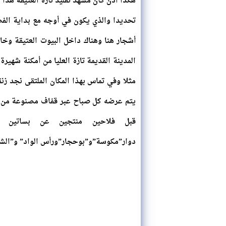
هكذا اذن كان مشهد تقليد تازة العتيقة هذا 
تحديدا والذي يكون في أوجه مع بداية الف
أشجار هنا وهناك داخل البيوت العتيقة وخارج
المدينة القديمة تازة العليا من أمكنة شهير
مثلا وفي تماس بهذا المكان الملتقى نجد ز
يتم عرضه كل صباح عبر قفاف مصنوعة من د
قبل فلاحين منتجين عن بساتين 
دوار”مكوسة”و”بوحجار”ورأس الواد” و”الشق