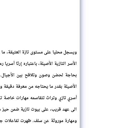
ويسجل محليا على مستوى تازة العتيقة، ما ي
الأسر التازية الأصيلة، باعتباره إرثا أسري
بحاجة لحضن وصون وتلاقح بين الأجيال. عل
الأصيلة بقدر ما يحتاجه من معرفة دقيقة و
أسري تازي وتراث تتقاسمه مهارات خاصة تازي
الى عهد قريب، على بيوت تازية ضمن حيز م
ومهارة موروثة عن سلف. ظهرت تفاعلات جدي