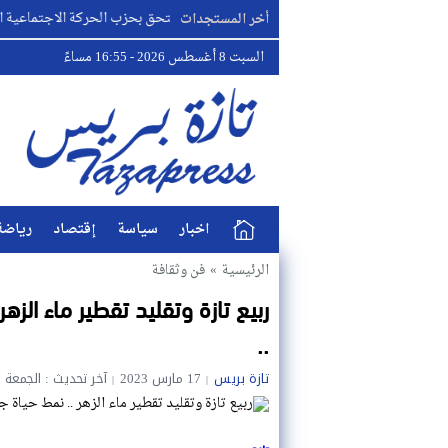
البطل مصطفى لخصم يلتحق بحزب الحركة الاجتماعية الديمقراطية..
أخر المستجدات
السبت 8 أغسطس 2026 - 16:55 مساءً
اخبار
سياسة
إقتصاد
رياضة
الرئيسية
»
فن وثقافة
ربيع تازة وتقليد تقطير ماء الز
..
تازة بريس
17 مارس 2023
آخر تحديث : الجمعة 17 مارس 2023 - 12:18 مساءً