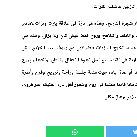
تازيين عاشقين للتراث.
ر شجرة النارنج، وهذه هي تازة في علاقة بإرث وتراث لامادي
والخلف والتلاقح وروح نمط عيش كان ولا يزال. وهذه هي
عندما تخرج التازيات قطاراتهن من رفوف بيت الخزين، بكل
بة في القدم. من أجل نشوة اشتغال وتقطير وانتشاء بروح
ا أو عدة أيام، حيث متعة جلسة وراحة وترويح وفرح وأسرة
شامخا قائما ممتدا في روح وشعور أهل تازة العتيقة عبر قرون،
 زمن وعبق مكان.