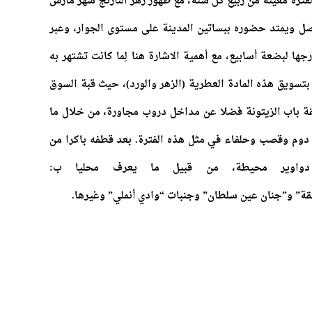
لفترة معينة من ربيع كل سنة، مع ظهور زهر النارنج شهر مارس
صل ويمتد حضوره ببساتين المدينة على مستوى الجوار، وعبر
ها لبضعة أسابيع، مع أهمية الاشارة هنا لِما كانت تشتهر به
ة بتسويق هذه المادة العطرية (الزهر والورد)، حيث قبة السوق
نقة باب الزيتونة فضلا عن مداخل دروب مجاورة، من خلال ما
وم وقصب وحلفاء في مثل هذه الفترة. بعد قطفه باكرا من
دواوير محيطة، من قبيل ما يعرف محليا ب:
ة” و”جنان عين سلطان” وجنبات “وادي أنملي” وغيرها.