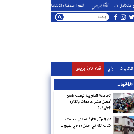
اللهم احفظنا والانتخابات قادمة من بوعزا ناخبا ومُنتخبا ومنتخِبا ..
شكايات
رأي
قناة تازة بريس
لاخبار
الجامعة المغربية ليست ضمن
أفضل عشر جامعات بالقارة
الإفريقية ..
دار القرآن بتازة تحتفي بحفظة
كتاب الله في حفل روحي بهيج ..