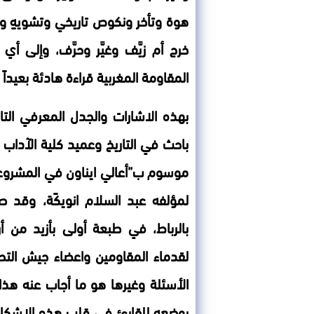
هوة وتأخر ونكوص تاريخي وتشويهٍ و
خرج أم زيَّف وغيَّر وحرَّف، وإلى أي 
المقاومة المغربية قراءة هادئة بعيداً 
بهذه الاشارات والجدل المعرفي التا
باحث في التاريخ وعميد كلية الآداب 
موسوم ب”أعالي ايناون في المشروع ا
لمؤلفه عبد السلام انويكًة، وقد صد
بالرباط، في طبعة أولى بأزيد من 
لقدماء المقاومين واعضاء جيش التح
الأسئلة وغيرها هو ما أجاب عنه هذا ا
بوضعِهِ للقارئِ في قلب هذه الإشكالا