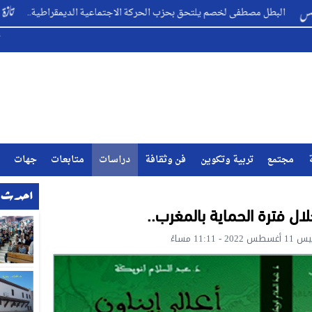
مصطفى لخصم يلتحق بحزب الحركة الاجتماعية الديمقراطية..
تخلي
مجتمع
تربية وتكوين
فن وثقافة
دراسات
متابعات
جهات
احدث ا
ل فترة الحماية بالمغرب..
11:1 مساءً