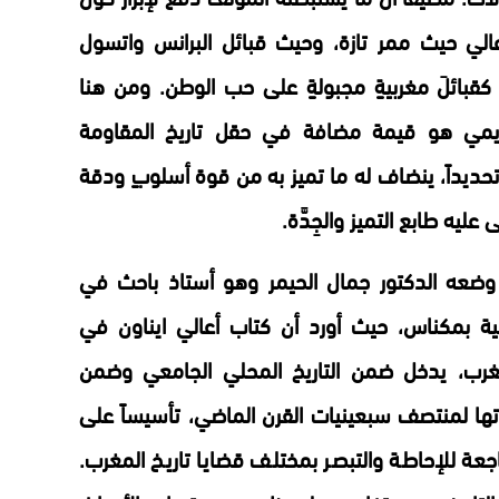
لأعالي حيث ممر تازة، وحيث قبائل البرانس واتسول
 كقبائلَ مغربيةٍ مجبولةٍ على حب الوطن. ومن هنا
كاديمي هو قيمة مضافة في حقل تاريخ المقاومة
تحديداً، ينضاف له ما تميز به من قوة أسلوبٍ ودقة
ليه طابع التميز والجِدَّة.
وضعه الدكتور جمال الحيمر وهو أستاذ باحث في
سانية بمكناس، حيث أورد أن كتاب أعالي ايناون في
مغرب، يدخل ضمن التاريخ المحلي الجامعي وضمن
تها لمنتصف سبعينيات القرن الماضي، تأسيساً على
اجعة للإحاطة والتبصر بمختلف قضايا تاريخ المغرب.