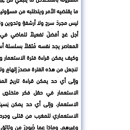
ما يقتضيه الأمر ويتطلبه من مسؤولية 
ليس مجردَ سردٍ ولا أرشفةٍ وتدوين وتقي
أجل غدٍ أفضلَ تفعيلاً للماضي في 
المعاصر يجد نفسه مُثقلاً بسلسلة أسئل
وكيف يمكن قراءة فترة الاستعمار والم
لنجعل من هذه الفترة مصدرَ إلهامٍ وليس
وإلى أي حد يمكن قراءة تاريخ المقا
الاستعمار في حقل فكر متخلصٍ من
الاستعمار، وإلى أي حد يمكن نِسي
الاستعماري للمغرب من قتلى وجرح
وغيرهم، وماذا عما صُودِرَ من وثائ