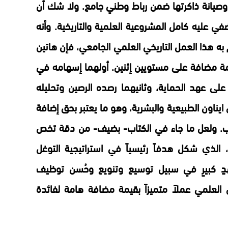
ة وصيانة ذاكرتها ضمن رباط وطني جامع. ولا شك أن
في عليه كامل المشروعية العلمية والتاريخية. وأنه
سم به هذا العمل التاريخي العلمي الجامعي، فإن هاتين
يمة مضافة على مستويين إثنين. أولهما إسهامه في
على عهد الحماية، وثانيهما رصده الرصين وتحليله
يناون الطبيعية والبشرية، وهو ما يعتبر بحق إضافة
رب. ولعل ما جاء في الكتاب- بضيف- من دقة تخص
الذي شكل هدفاً رئيسياً في استراتيجية التوغل
هدٍ كبيرٍ في سبيل توسيع وتنويع وحُسن توظيف
ل العلمي عملاً متميزاً بقيمة مضافة هامة لفائدة