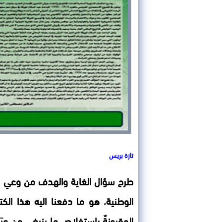
تازة بريس
طرح سؤال الغاية والهدف من وعي وق
الوطنية، هو ما دفعنا اليه هذا الك
المقرونةٌ باستخلاص ما ينبغي من عِب