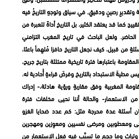
وتقديرٍ رصينٍ ودقيقٍ. في سياق وتوجهٍ التاريخُ فيه
يدٍ كما قد يعتقد الكثير، بل التاريخ أداةً للعبرة من
الحاضر. ولعل الباحث في تاريخ المغرب التزامني
ةٍ من قبيل، كيف نجعل التاريخ حافزا مُلهِماُ باعثا،
قاومة باعتبارها فترة تاريخية ممتلئة بتاريخ جريح،
 مطيةَ الاستبداد بالتاريخ وفرضَ قراءةٍ أُحادية له.
ومة المغربية وفق مقاربةٍ ورؤية هادئة،- إدراك
 الاستعمار- والحالة أننا نحيى مخلفات فترة
ان أسئلة عدة محرجة مثل: كم عدد ضحايا الغزو
ى ومعطوبين ومرضى نفسيين ومعوِزين ومهجرين
ق وتراث وما حجم ما تسبَّب فيه فعل الاستعمار من