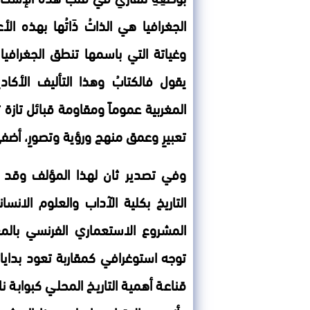
الجغرافيا هي الذاتُ ذَاتُها بهذه ا
وغياتة التي باسمها تنطق الجغرافيا
يقول فالكتابُ وهذا التأليف الأ
المغربية عموماً ومقاومة قبائل تازة 
تعبيرٍ وعمق منهج ورؤية وتصورٍ، أضفى ع
وفي تصدير ثان لهذا المؤلف وقد 
التاريخ بكلية الآداب والعلوم الان
المشروع الاستعماري الفرنسي بال
توجه استوغرافي كمقاربة تعود بدايا
قناعة أهمية التاريخ المحلي كبوابة ن