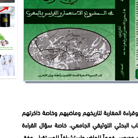
راءة المغاربة لتاريخهم وماضيهم وخاصة ذاكرتهم
تاب البحثي التوثيقي الجامعي، خاصة سؤال القراءة
َر ودروس فهماً للحاضِر واستشرافاً للمستقبل، وفق