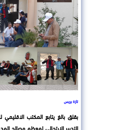
تازة بريس
التدبير الارتجالي لمعظم مصالح المديري