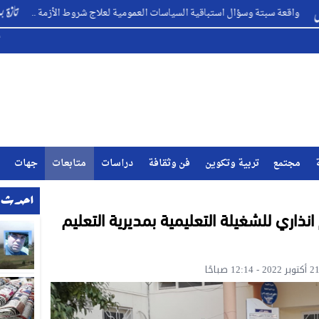
سؤال استباقية السياسات العمومية لعلاج شروط الأزمة ..
تازة ضمن
مجتمع
تربية وتكوين
فن وثقافة
دراسات
متابعات
جهات
احدث ا
نذاري للشغيلة التعليمية بمديرية التعليم