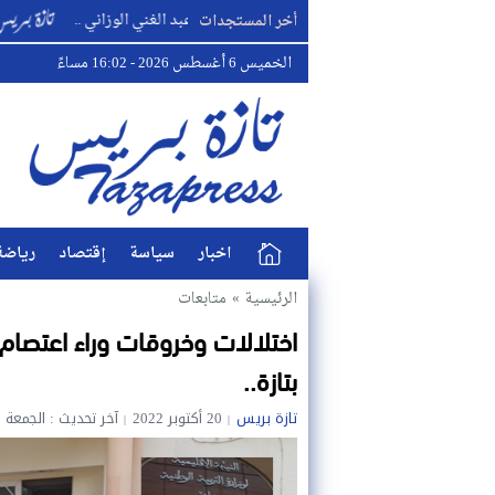
ساة في وفاة اخت القائد الشريف عبد الغني الوزاني ..
واقعة سبتة و
أخر المستجدات
الخميس 6 أغسطس 2026 - 16:02 مساءً
اخبار
سياسة
إقتصاد
رياضة
الرئيسية
»
متابعات
اختلالات وخروقات وراء اعتصام ا
بتازة..
تازة بريس
20 أكتوبر 2022
آخر تحديث : الجمعة 21 أكتوبر 2022 - 12:14 صباحًا