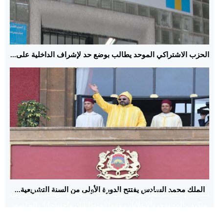
الحزب الاشتراكي الموحد يطالب بوضع حد لإشراف الداخلية على...
الملك محمد السادس يفتتح الدورة الأولى من السنة التشريعية...
نستخدم ملفات الكوكيز لنسهل عليك استخدام موقعنا الإلكتروني
ونكيف المحتوى والإعلانات وفقا لمتطلباتك واحتياجاتك الخاصة،
لتوفير ميزات وسائل التواصل الاجتماعية ولتحليل حركة الزيارات