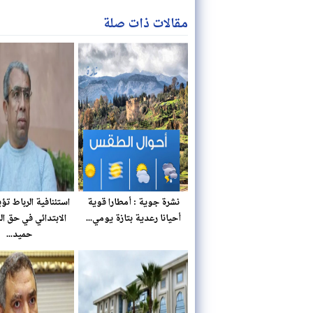
مقالات ذات صلة
نشرة جوية : أمطارا قوية
استئنافية الرباط تؤ
أحيانا رعدية بتازة يومي...
الابتدائي في حق ا
حميد...