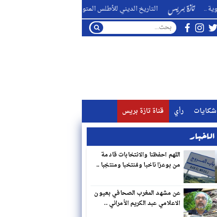
التاريخ الديني للأطلس المتوسط بعيون كلية الآداب سايس فاس ..
شكايات
رأي
قناة تازة بريس
لاخبار
اللهم احفظنا والانتخابات قادمة
من بوعزا ناخبا ومُنتخبا ومنتخِبا ..
عن مشهد المغرب الصحافي بعيون
الاعلامي عبد الكريم الأمراني ..