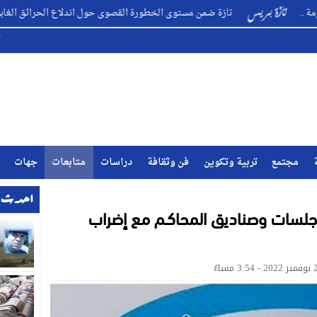
تازة ضمن مستوى الخطورة القصوى حول اندلاع الحرائق الغابوية ..
مجتمع
تربية وتكوين
فن وثقافة
دراسات
متابعات
جهات
احدث ا
 جلسات وصناديق المحاكـم مع إضراب