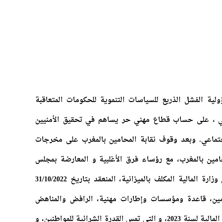
لية الفشل الذريع للسياسات التنموية للحكومات المتعاقبة
نبي ، على حساب قطاع مهني حر يساهم في تحقيق الأمنيين
اجتماعي. وبعد وقوف نقابة المحامين بالمغرب على مخرجات
مين بالمغرب، مع رؤساء فرق الأغلبية و المعارضة بمجلس
النواب، ووزير العدل، والوزير المنتدب لدى وزارة المالية المكلف بالميزانية، المنعقد بتاريخ 31/10/2022
مين، قاعدة ومؤسسات وإطارات مهنية، الرافض والمناهض
للمقتضيات الضريبية الواردة بمشروع قانون المالية لسنة 2023، و التي تمس القدرة الشرائية للمواطنين، و