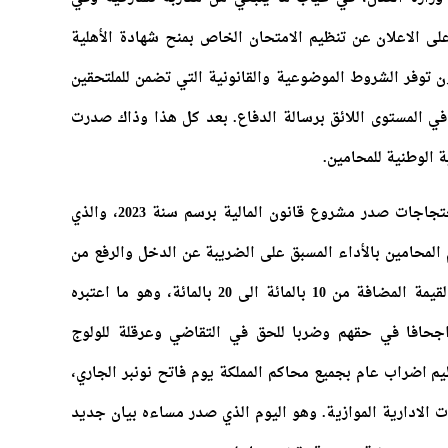
لى الاعلان عن تنظيم الامتحان الخاص بمنح شهادة الأهلية
ة مهنة المحاماة برسم سنة 2022، دون توفر الشروط الموضوعية والقانونية التي تضمن للملتحقين
ي المستوى اللائق برسالة الدفاع. بعد كل هذا وذاك صدرت
ة الوطنية للمحامين.
مع أهمية الاشارة الى أنه في ظل هذه الاحتجاجات صدر مشروع قانون المالية برسم سنة 2023، والذي
محامين بالأداء المسبق على الضريبة عن الدخل والرفع من
النسبة المعتمدة في تحديد الضريبة على القيمة المضافة من 10 بالمائة الى 20 بالمائة، وهو ما اعتبره
اجحافا في حقهم وضربا للحق في التقاضي وعرقلة للولوج
يم اضراب عام بجميع محاكم المملكة يوم فاتح نونبر الجاري،
الادارية الموازية. وهو اليوم الذي صدر مساءه بيان جديد