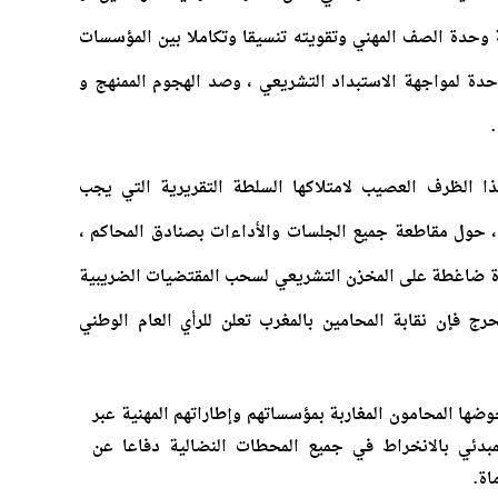
 وحدة الصف المهني وتقويته تنسيقا وتكاملا بين المؤسسات
حدة لمواجهة الاستبداد التشريعي ، وصد الهجوم الممنهج و
ا الظرف العصيب لامتلاكها السلطة التقريرية التي يجب
 حول مقاطعة جميع الجلسات والأداءات بصنادق المحاكم ،
 ضاغطة على المخزن التشريعي لسحب المقتضيات الضريبية
رج فإن نقابة المحامين بالمغرب تعلن للرأي العام الوطني
وضها المحامون المغاربة بمؤسساتهم وإطاراتهم المهنية عبر
لمبدئي بالانخراط في جميع المحطات النضالية دفاعا عن
اة.