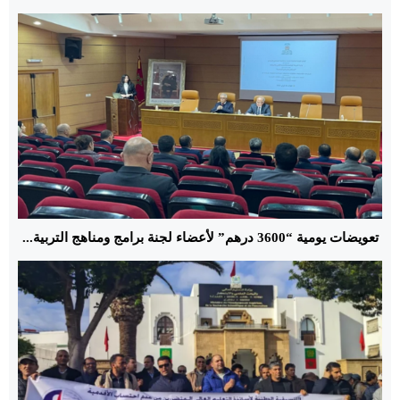
تعويضات يومية “3600 درهم” لأعضاء لجنة برامج ومناهج التربية...