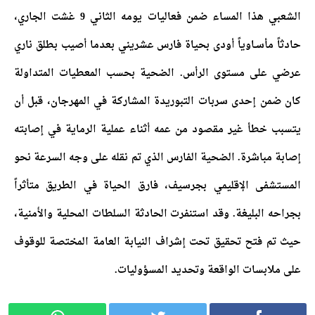
الشعبي هذا المساء ضمن فعاليات يومه الثاني 9 غشت الجاري،
حادثاً مأسـاوياً أودى بحياة فارس عشريني بعدما أصيب بطلق ناري
عرضي على مستوى الرأس. الضحية بحسب المعطيات المتداولة
كان ضمن إحدى سربات التبوريدة المشاركة في المهرجان، قبل أن
يتسبب خطأ غير مقصود من عمه أثناء عملية الرماية في إصابته
إصابة مباشرة. الضحية الفارس الذي تم نقله على وجه السرعة نحو
المستشفى الإقليمي بجرسيف، فارق الحياة في الطريق متأثراً
بجراحه البليغة. وقد استنفرت الحادثة السلطات المحلية والأمنية،
حيث تم فتح تحقيق تحت إشراف النيابة العامة المختصة للوقوف
على ملابسات الواقعة وتحديد المسؤوليات.