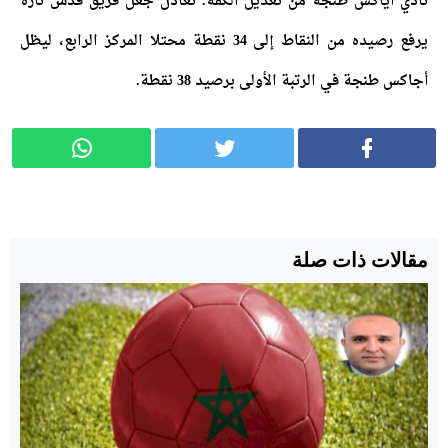
نادي أياكس طنجة من تعديل الكفة. تعادل جعل فريق قدس تازة
يرفع رصيده من النقاط إلى 34 نقطة محتلا المركز الرابع، ليظل
أجاكس طنجة في الرتبة الأولى برصيد 38 نقطة.
مقالات ذات صلة