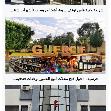
شرطة ولاية فاس توقف سبعة أشخاص بسبب تأشيرات شنغن...
جرسيف : حول فتح محلات لبيع الخمور بوحدات فندقية...