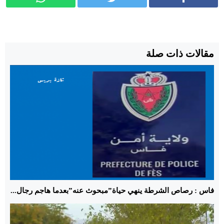
مقالات ذات صلة
فاس : رصاص الشرطة ينهي حياة”مبحوث عنه”بعدما هاجم رجال...