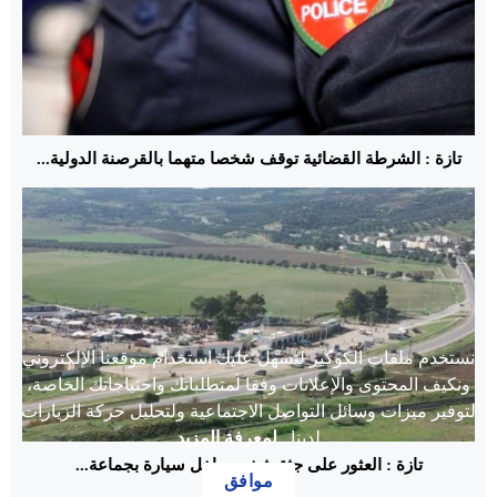
تازة : الشرطة القضائية توقف شخصا متهما بالقرصنة الدولية...
نستخدم ملفات الكوكيز لنسهل عليك استخدام موقعنا الإلكتروني
ونكيف المحتوى والإعلانات وفقا لمتطلباتك واحتياجاتك الخاصة،
لتوفير ميزات وسائل التواصل الاجتماعية ولتحليل حركة الزيارات
لدينا...
لمعرفة المزيد
تازة : العثور على جثة شخص داخل سيارة بجماعة...
موافق