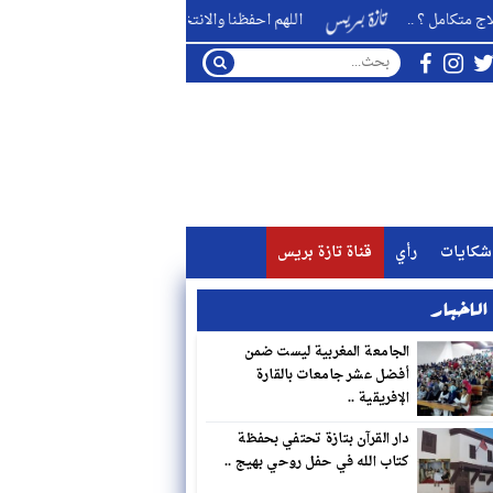
 ..
اللهم احفظنا والانتخابات قادمة من بوعزا ناخبا ومُنتخبا ومنتخِبا
شكايات
رأي
قناة تازة بريس
لاخبار
الجامعة المغربية ليست ضمن
أفضل عشر جامعات بالقارة
الإفريقية ..
دار القرآن بتازة تحتفي بحفظة
كتاب الله في حفل روحي بهيج ..