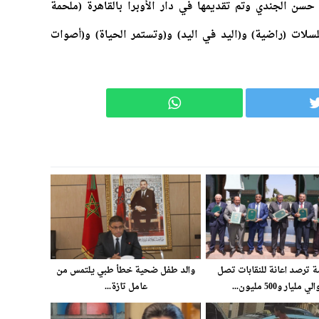
حسن الجندي وتم تقديمها في دار الأوبرا بالقاهرة (ملحمة
لسلات (راضية) و(اليد في اليد) و(وتستمر الحياة) و(أصوات
 ترصد اعانة للنقابات تصل
والد طفل ضحية خطأ طبي يلتمس من
 مليار و500 مليون...
عامل تازة...