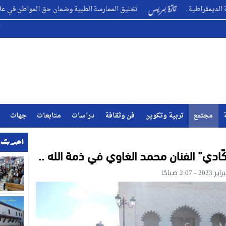
ة..
تخليق الممارسة الطبية وضمان حق المواطن في علاج متكامل ؟
مجتمع
تربية وتكوين
فن وثقافة
دراسات
متابعات
جهات
احدث ا
ًادي” الفنان محمد الغاوي في ذمة الله ..