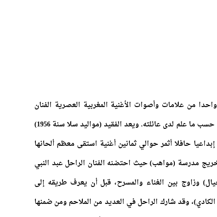
جاري بالرباط واحدا من علامات وأصوات الأغنية المغربية العصرية الفنان
محمد الغاوي، بسبب مضاعفات نزيف دماغي حسب ما علم لدى عائلته. ويعد الفقيد (مواليد سلا سنة 1956)
إبداعيا حافلا أثمر حوالي ثمانين أغنية استقى معظم ألحانها
 خريج مدرسة (مواهب) حيث احتضنه الفنان الراحل عبد النبي
جيال) وزاوج بين الغناء والمسرح، قبل أن يعرف طريقه إلى
 الكادي)، وقد شارك الراحل في العديد من الملاحم ومن ضمنها