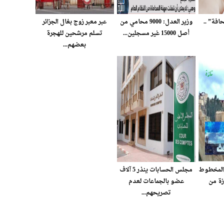
فة” ..
وزير العدل: 9000 محامي من
عبر معبر زوج بغال الجزائر
أصل 15000 غير مسجلين...
تسلم مرشحين للهجرة
بعضهم...
والمخطوط
مجلس الحسابات ينذر 5 آلاف
زة من
عضو بالجماعات لعدم
تصريحهم...