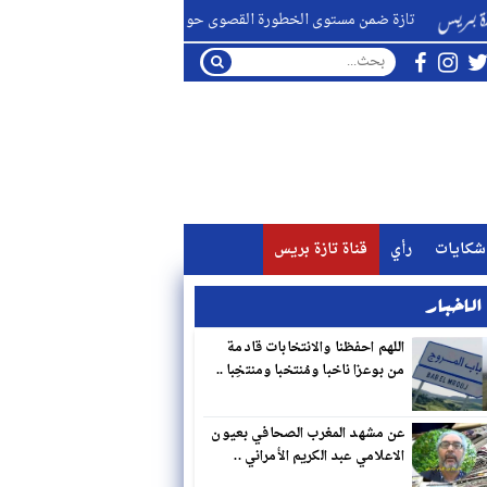
زة ضمن مستوى الخطورة القصوى حول اندلاع الحرائق الغابوية ..
ال
شكايات
رأي
قناة تازة بريس
لاخبار
اللهم احفظنا والانتخابات قادمة
من بوعزا ناخبا ومُنتخبا ومنتخِبا ..
عن مشهد المغرب الصحافي بعيون
الاعلامي عبد الكريم الأمراني ..