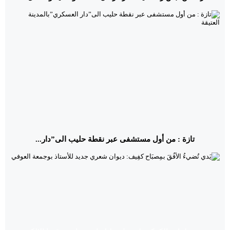
تازة : من أول مستشفى عبر نقطة حليب الى”دار...