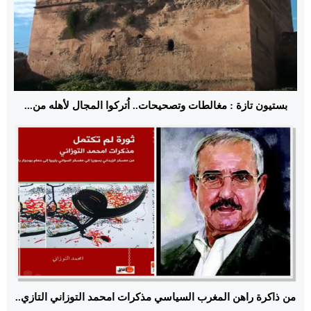
بستيون تازة : مغالطات وتصحيحات.. اُتركوا المجال لأهله من...
من ذاكرة راهن المغرب السياسي مذكرات امحمد التوزاني التازي..