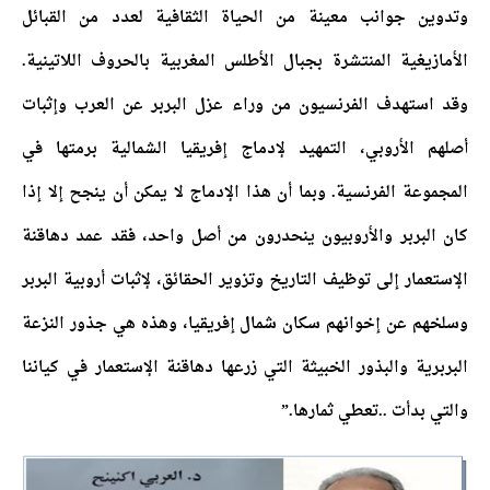
وتدوين جوانب معينة من الحياة الثقافية لعدد من القبائل
الأمازيغية المنتشرة بجبال الأطلس المغربية بالحروف اللاتينية.
وقد استهدف الفرنسيون من وراء عزل البربر عن العرب وإثبات
أصلهم الأروبي، التمهيد لإدماج إفريقيا الشمالية برمتها في
المجموعة الفرنسية. وبما أن هذا الإدماج لا يمكن أن ينجح إلا إذا
كان البربر والأروبيون ينحدرون من أصل واحد، فقد عمد دهاقنة
الإستعمار إلى توظيف التاريخ وتزوير الحقائق، لإثبات أروبية البربر
وسلخهم عن إخوانهم سكان شمال إفريقيا، وهذه هي جذور النزعة
البربرية والبذور الخبيثة التي زرعها دهاقنة الإستعمار في كياننا
والتي بدأت ..تعطي ثمارها.”