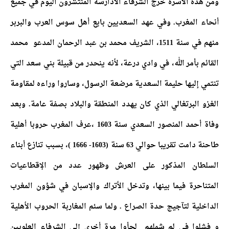
ومن هذه الأسرة خرج الشرفاء الأدارسة المنتشرون اليوم في جميع
أنحاء المغرب. وفي عهد السعديين بايع أهل سوس العرب والبربر
منهم في سنة 1511، الشريف محمد بن عبد الرحمان المدعو محمد
القائم بأمر الله، في وادي درعة، لأنه ينحدر من قبيلة بني سعد التي
تنتمي إليها حليمة السعدية مرضعة الرسول، وساروا وراءه لمقاومة
الغزو البرتغالي الذي كان يهدد المنطقة والبلاد بصفة عامة. وبعد
وفاة أحمد المنصور السعدي سنة 1603 ،عرف المغرب حروبا أهلية
طاحنة دامت تقريبا حوالي 63 سنة (1603- 1666 )، بسبب تنازع أبناء
السلطان المذكور على العرش وظهور عدد من الإقطاعيات
المتناحرة فيما بينها، وتدخل الأتراك والإسبان في شؤون المغرب
الداخلية لتآجيج حدة الصراع . ولما سئم المغاربة الحروب الأهلية
و فشلوا في لم شملهم لجأوا مرة أخرى إلى الشرفاء العلويين