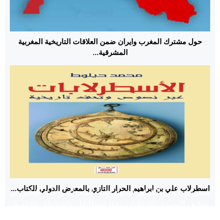
حول مشترك المغرب وايران ضمن العلاقات التاريخية المغربية
المشرقية...
اسطرلاب علي بن ابراهيم الحرار التازي بالمعرض الدولي للكتاب...
نستخدم ملفات الكوكيز لنسهل عليك استخدام موقعنا الإلكتروني
ونكيف المحتوى والإعلانات وفقا لمتطلباتك واحتياجاتك الخاصة،
لتوفير ميزات وسائل التواصل الاجتماعية ولتحليل حركة الزيارات