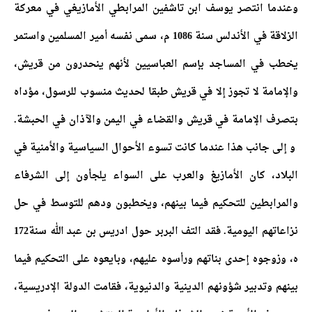
وعندما انتصر يوسف ابن تاشفين المرابطي الأمازيغي في معركة
الزلاقة في الأندلس سنة 1086 م، سمى نفسه أمير المسلمين واستمر
يخطب في المساجد بإسم العباسيين لأنهم ينحدرون من قريش،
والإمامة لا تجوز إلا في قريش طبقا لحديث منسوب للرسول، مؤداه
بتصرف الإمامة في قريش والقضاء في اليمن والآذان في الحبشة.
و إلى جانب هذا عندما كانت تسوء الأحوال السياسية والأمنية في
البلاد، كان الأمازيغ والعرب على السواء يلجأون إلى الشرفاء
والمرابطين للتحكيم فيما بينهم، ويخطبون ودهم للتوسط في حل
نزاعاتهم اليومية. فقد التف البربر حول ادريس بن عبد الله سنة172
ه، وزوجوه إحدى بناتهم ورأسوه عليهم، وبايعوه على التحكيم فيما
بينهم وتدبير شؤونهم الدينية والدنيوية، فقامت الدولة الإدريسية،