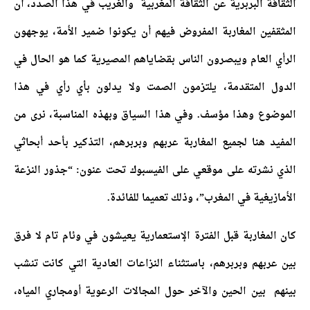
الثقافة البربرية عن الثقافة المغربية والغريب في هذا الصدد، أن
المثقفين المغاربة المفروض فيهم أن يكونوا ضمير الأمة، يوجهون
الرأي العام ويبصرون الناس بقضاياهم المصيرية كما هو الحال في
الدول المتقدمة، يلتزمون الصمت ولا يدلون بأي رأي في هذا
الموضوع وهذا مؤسف. وفي هذا السياق وبهذه المناسبة، نرى من
المفيد هنا لجميع المغاربة عربهم وبربرهم، التذكير بأحد أبحاثي
الذي نشرته على موقعي على الفيسبوك تحت عنون: “جذور النزعة
الأمازيغية في المغرب”، وذلك تعميما للفائدة.
كان المغاربة قبل الفترة الإستعمارية يعيشون في وئام تام لا فرق
بين عربهم وبربرهم، باستثناء النزاعات العادية التي كانت تنشب
بينهم بين الحين والآخر حول المجالات الرعوية أومجاري المياه،