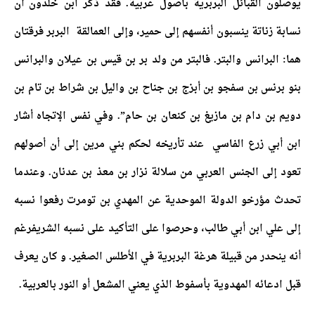
يوصلون القبائل البربرية بأصول عربية. فقد ذكر ابن خلدون أن
نسابة زناتة ينسبون أنفسهم إلى حمير، وإلى العمالقة البربر فرقتان
هما: البرانس والبتر. فالبتر من ولد بر بن قيس بن عيلان والبرانس
بنو برنس بن سفجو بن أبزج بن جناح بن واليل بن شراط بن تام بن
دويم بن دام بن مازيغ بن كنعان بن حام”. وفي نفس الإتجاه أشار
ابن أبي زرع الفاسي عند تأريخه لحكم بني مرين إلى أن أصولهم
تعود إلى الجنس العربي من سلالة نزار بن معذ بن عدنان. وعندما
تحدث مؤرخو الدولة الموحدية عن المهدي بن تومرت رفعوا نسبه
إلى علي ابن أبي طالب، وحرصوا على التأكيد على نسبه الشريفرغم
أنه ينحدر من قبيلة هرغة البربرية في الأطلس الصغير. و كان يعرف
قبل ادعائه المهدوية بأسفوط الذي يعني المشعل أو النور بالعربية.