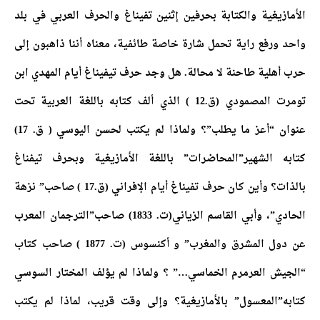
الأمازيغية والكتابة بحرفين إثنين تفيناغ والحرف العربي في بلد
واحد ورفع راية تحمل شارة خاصة طائفية، معناه أننا ذاهبون إلى
حرب أهلية طاحنة لا محالة. هل وجد حرف تيفيناغ أيام المهدي ابن
تومرت المصمودي (ق.12 ) الذي ألف كتابه باللغة العربية تحت
عنوان “أعز ما يطلب”؟ ولماذا لم يكتب لحسن اليوسي ( ق. 17)
كتابه الشهير”المحاضرات” باللغة الأمازيغية وبحرف تيفناغ
بالذات؟ وأين كان حرف تفيناغ أيام الإفراني (ق.17 ) صاحب” نزهة
الحادي”، وأبي القاسم الزياني(ت. 1833) صاحب”الترجمان المعرب
عن دول المشرق والمغرب” و أكنسوس (ت. 1877 ) صاحب كتاب
“الجيش العرمرم الخماسي…” ؟ ولماذا لم يؤلف المختار السوسي
كتابه”المعسول” بالأمازيغية؟ وإلى وقت قريب، لماذا لم يكتب