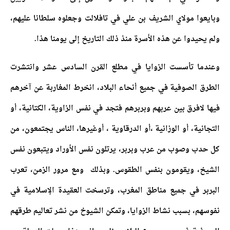
وبايعوا مولاي الشريف بن علي في تافلالت وجعلوه سلطانا عليهم،
ولم يحيدوا عن هذه الأسرة منذ ذلك التاريخ إلى يومنا هذا.
وعندما تأسست الزوايا في مطلع القرن السادس عشر وانتشرت
الطرق الصوفية في جميع أنحاء البلاد، انخرط المغاربة عن آخرهم
فيها لافرق بين عربهم وبربرهم فتجد في نفس الزاوية، الكتانية، أو
التجانية، أو الوزانية ،أو الدرقاوية ، أوغيرها، الناس يجتمعون، من
كل حدب وصوب من عرب وبربر، يرتلون نفس الأوراد ويتبعون نفس
الشيخ، ويقومون بنفس الطقوس. وبذلك ومع مرور الزمن، تعرب
البربر في جميع مناطق المغرب، وترسخت العقيدة الإسلامية في
نفوسهم، بسبب نشاط الزوايا، وتمكن الشيوخ من نشر تعاليم طرقهم