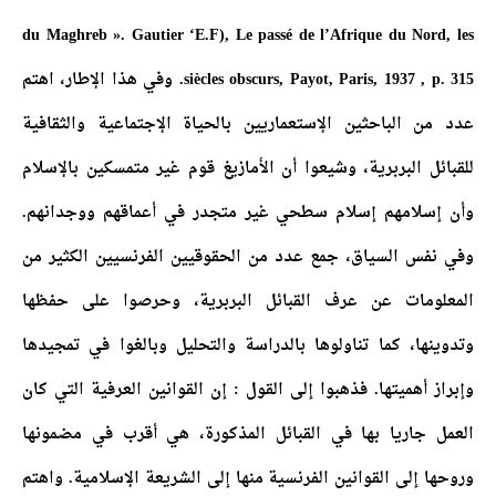
du Maghreb ». Gautier ‘E.F), Le passé de l’Afrique du Nord, les
siècles obscurs, Payot, Paris, 1937 , p. 315. وفي هذا الإطار، اهتم
عدد من الباحثين الإستعماريين بالحياة الإجتماعية والثقافية
للقبائل البربرية، وشيعوا أن الأمازيغ قوم غير متمسكين بالإسلام
وأن إسلامهم إسلام سطحي غير متجدر في أعماقهم ووجدانهم.
وفي نفس السياق، جمع عدد من الحقوقيين الفرنسيين الكثير من
المعلومات عن عرف القبائل البربرية، وحرصوا على حفظها
وتدوينها، كما تناولوها بالدراسة والتحليل وبالغوا في تمجيدها
وإبراز أهميتها. فذهبوا إلى القول : إن القوانين العرفية التي كان
العمل جاريا بها في القبائل المذكورة، هي أقرب في مضمونها
وروحها إلى القوانين الفرنسية منها إلى الشريعة الإسلامية. واهتم