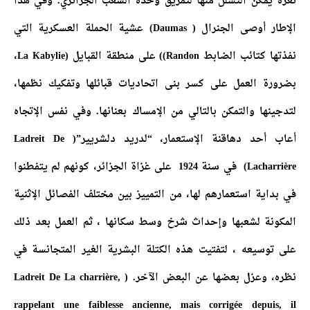
ثغرة يمكن التسلل منها لتمزيق وحدة الشعب الجزائري. وفي هذا
الإطار أوصى الجنرال ( Daumas) عشية الحملة العسكرية التي
نفذتها كتائب الضابط Randon)) على منطقة القبايل (La Kabylie،
بضرورة العمل على كسر بنى اتحاديات قبائلها وتفكيك نظمها،
لتدجينها والتمكن بالتالي من الإمساك بعنانها. وفي نفس الإتجاه
أعاب أحد دهاقنة الإستعمار، “لدريد دلشريير”( Ladreit De
Lacharrière) في سنة 1924 على غزاة الجزائر، كونهم لم يتفطنوا
في بداية استعمارهم لها، من التمييز بين مختلف الفصائل الإثنية
المكونة لشعبها وإحداث شرخ وسط سكانها ، ثم العمل بعد ذلك
على توسيعه ، لتفتيت هذه الكتلة البشرية الغير المتجانسة في
نظره، وعزل بعضها عن البعض الآخر. ( Ladreit De La charrière,
rappelant une faiblesse ancienne, mais corrigée depuis, il