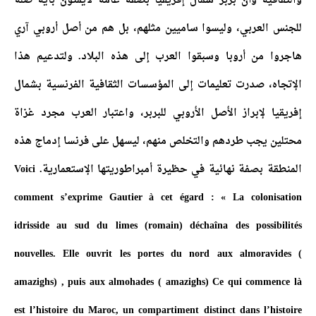
والثقافية وأن بربر شمال إفريقيا بصفة عامة لايمتون بأية صلة
للجنس العربي، وليسوا ساميين مثلهم، بل هم من أصل أروبي آري
هاجروا من أروبا وسبقوا العرب إلى هذه البلاد. ولتدعيم هذا
الإتجاه، صدرت تعليمات إلى المؤسسات الثقافية الفرنسية بشمال
إفريقيا لإبراز الأصل الأروبي للبربر، واعتبار العرب مجرد غزاة
محتلين يجب طردهم والتخلص منهم، ليسهل على فرنسا إدماج هذه
المنطقة بصفة نهائية في حظيرة أمبراطوريتها الإستعمارية. Voici
comment s’exprime Gautier à cet égard : « La colonisation
idrisside au sud du limes (romain) déchaîna des possibilités
nouvelles. Elle ouvrit les portes du nord aux almoravides (
amazighs) , puis aux almohades ( amazighs) Ce qui commence là
est l’histoire du Maroc, un compartiment distinct dans l’histoire