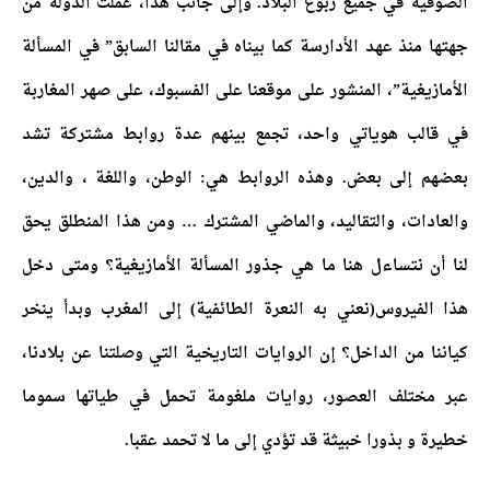
الصوفية في جميع ربوع البلاد. وإلى جانب هذا، عملت الدولة من
جهتها منذ عهد الأدارسة كما بيناه في مقالنا السابق” في المسألة
الأمازيغية”، المنشور على موقعنا على الفسبوك، على صهر المغاربة
في قالب هوياتي واحد، تجمع بينهم عدة روابط مشتركة تشد
بعضهم إلى بعض. وهذه الروابط هي: الوطن، واللغة ، والدين،
والعادات، والتقاليد، والماضي المشترك … ومن هذا المنطلق يحق
لنا أن نتساءل هنا ما هي جذور المسألة الأمازيغية؟ ومتى دخل
هذا الفيروس(نعني به النعرة الطائفية) إلى المغرب وبدأ ينخر
كياننا من الداخل؟ إن الروايات التاريخية التي وصلتنا عن بلادنا،
عبر مختلف العصور، روايات ملغومة تحمل في طياتها سموما
خطيرة و بذورا خبيثة قد تؤدي إلى ما لا تحمد عقبا.