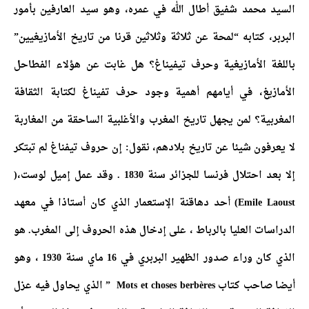
السيد محمد شفيق أطال الله في عمره، وهو سيد العارفين بأمور
البربر، كتابه “لمحة عن ثلاثة وثلاثين قرنا من تاريخ الأمازيغيين”
باللغة الأمازيغية وحرف تيفيناغ؟ هل غابت عن هؤلاء الفطاحل
الأمازيغ، في أيامهم أهمية وجود حرف تفيناغ لكتابة الثقافة
المغربية؟ لمن يجهل تاريخ المغرب والأغلبية الساحقة من المغاربة
لا يعرفون شيئا عن تاريخ بلادهم، نقول: إن حروف تيفناغ لم تبتكر
إلا بعد احتلال فرنسا للجزائر سنة 1830 . وقد عمل إميل لوست،(
Emile Laoust) أحد دهاقنة الإستعمار الذي كان أستاذا في معهد
الدراسات العليا بالرباط ، على إدخال هذه الحروف إلى المغرب. هو
الذي كان وراء صدور الظهير البربري في 16 ماي سنة 1930 ، وهو
أيضا صاحب كتاب Mots et choses berbères ” الذي يحاول فيه عزل