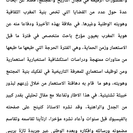
والمنشورات الرفيعة في مجال التاريخ والمجتمع، فضلا عن ابحاث
عدة حول عدد من القضايا التي تخص بنية المغرب الثقافية
وهويته الوطنية وغيرها. في علاقة بهذه الأخيرة ودفاعا منه عن
هوية المغرب بعيون مؤرخ باحث متخصص في فترة ما قبل
الاستعمار وزمن الحماية، وهي الفترة الحرجة التي طبعها ما طبعها
من مناورات ممنهجة ودراسات استكشافية استخبارية استعمارية
ومن توظيف استعماري للمعرفة التاريخية في تفكيك بنية المجتمع
وهويته، وهو ما قام به دهاقنة الاستعمار من خلال زرعهم لبذور
خبيثة تشتيتية. في هذا الاطار وتفاعلا مع مقال تحليلي بقدر كبير
من الجدل والراهنية، وقد نشره الاستاذ كنينح على صفحته
بالفيسبوك قبل سنوات وأعاد نشره مؤخرا، ارتأينا تقاسمه وتقاسم
مضمونه ورسائله وافكاره وبعده الوطني عبر جريدة تازة بريس