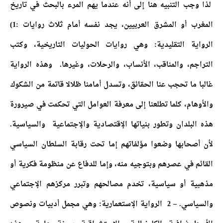
لذا وجب التنبيه هنا إلى أنه عندما يهم المرء بالبحث في تاريخ
المغرب أو المشرق العربيين، يجد نفسه أمام ثلاث روايات :1)
الرواية التقليدية: وهي روايات الحوليات التاريخية، وكتب
التراجم، والمناقب، الأنساب، والرحلات، وغيرها. وهذه الرواية
غالبا ما تحجب عنا الحقائق، وتسدل أمامنا ظلالا قاتمة من الشكوك
والأوهام، كلما تطلعنا إلى معرفة العوامل التي تحكمت في صيرورة
هذه البلدان وتطور بنياتها الإقتصادية والإجتماعية والسياسية.
لأن أصحابها وضعوا مؤلفاتهم إما تحت رقابة السلطان السياسي
القائم في عصرهم وبتوجيه منه، وإما للدفاع عن منظومة فكرية أو
مذهبية أو سياسية، تخدم مصالحهم وتبرر مركزهم الإجتماعي
والسياسي. – 2 الرواية الإستعمارية: وهي مجمل أدبيات ونصوص