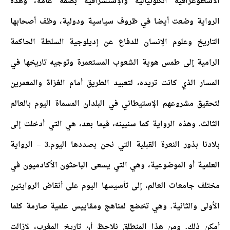
الأسطوغرافية الكلونيالية والإستشراقية بصفة عامة، وهذه
الرواية وضعت أيضا في ظروف سياسية ودولية، وظف أصحابها
التاريخ وعلوم الإنسان للدفاع عن إديلوجية السلطة الحاكمة
الرامية إلى طمس هوية الشعوب المستعمرة وتوجيه تاريخها في
المسار الذي كانت تريده، لتعبيد الطريق أمام الغزاة والمعمرين
لتحقيق مشروعهم الإستيطاني في البلدان المسماة اليوم بالعالم
الثالث. وهذه الرواية كما سنبينه، فيما بعد، هي التي أدخلت إلى
بلادنا بذور النعرة القبلية التي نحن بصددها اليوم.3 – الرواية
العلمية أو الموضوعية، وهي التي يسعى الباحثون الأكادميون في
مختلف جامعات العالم، إلى تأسيسها اليوم على أنقاض الروايتين
الأولى والثانية. وهي تخضع لمناهج ومقاييس علمية صارمة كلما
أمكن ذلك. ومن هذا المنطلق نلاحظ أن تاريخ المغرب، لازالت