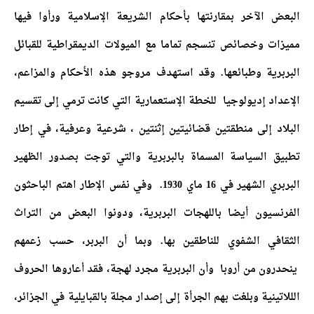
البعض الآخر بمقارنتها بأحكام الشريعة الإسلامية ورأوا فيها
مميزات وخصائص تنسجم تماما مع الميولات الديمقراطية للقبائل
البربرية وطبائعها. وقد استهدف مروجو هذه الأحكام والمزاعم،
الإعداد إديولوجيا للخطة الإستعمارية التي كانت ترمي إلى تقسيم
البلاد إلى منطقتين قضائيتين إثنتين ، شرعية وعرفية، في إطار
تطبيق السياسة المسماة بالبربرية والتي توجت بصدور الظهير
البربري الشهير في 16 ماي 1930. وفي نفس الإطار اهتم الباحثون
الفرنسيون أيضا باللهجات البربرية، ودونوا البعض من التراث
الثقافي الشفوي للناطقين بها. وبما أن البربر، حسب زعمهم
ينحدرون من أروبا وأن البربرية مجرد لهجة، فقد أعاروها الحروف
الللاتينية وبلغت بهم الجرأة إلى إصدار مجلة بالقبايلية في الجزائر،