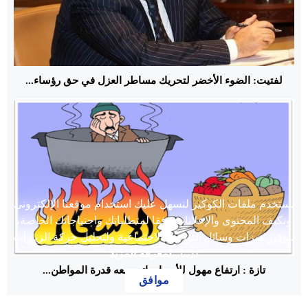
لفتيت: الضوء الأخضر لتحريك مساطر العزل في حق رؤساء...
نستخدم ملفات الكوكيز لنسهل عليك استخدام موقعنا الإلكتروني
ونكيف المحتوى والإعلانات وفقا لمتطلباتك واحتياجاتك الخاصة،
لتوفير ميزات وسائل التواصل الاجتماعية ولتحليل حركة الزيارات
لدينا...
لمعرفة المزيد
تازة : ارتفاع مهول للأسعار باتت معه قدرة المواطن...
موافق