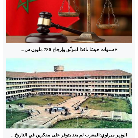
6 سنوات حبسًا نافذا لموثّق وإرجاع 780 مليون س...
الوزير ميراوي:المغرب لم يعد يتوفر على مفكرين في التاريخ...