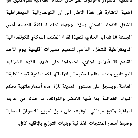
وضعية الأسواق والوقوف على حال القدرة الشرائية للمواطنين. مع
أهمية الاشارة في هذا الاطار الى أن الكونفدرالية الديمقراطية
للشغل الاتحاد المحلي بتازة، وجهت نداء لساكنة المدينة أمس
الجمعة 10 فبراير الجاري، تنفيذا لقرار المكتب المركزي للكونفدرالية
الديمقراطية للشغل، الداعي لتنظيم مسيرات اقليمية يوم الأحد
القادم 19 فبراير الجاري، احتجاجا على ضرب القوة الشرائية
للمواطنين وعدم وفاء الحكومة بالتزاماتها الاجتماعية تجاه الطبقة
العاملة. ويسجل على مستوى المدينة تازة امام أسعار ملتهبة تحكم
المواد الغذائية بما فيها الخضر والفواكه، ما هناك من حاجة
لمراقبة وتتبع ميداني للوقوف على سبل تموين الأسواق المحلية
وضبط أسعار المنتجات الغذائية وبنيات التوزيع بالإقليم ككل.