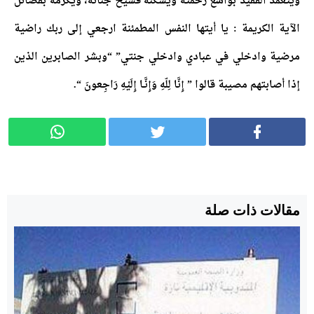
ويتغمد الفقيد بواسع رحمته ويسكنه فسيح جناته، ويكرمه بفضائل
الآية الكريمة : يا أيتها النفس المطمئنة ارجعي إلى ربك راضية
مرضية وادخلي في عبادي وادخلي جنتي” “وبشر الصابرين الذين
إذا أصابتهم مصيبة قالوا ” إِنَّا لِلّهِ وَإِنَّـا إِلَيْهِ رَاجِعونَ “.
مقالات ذات صلة