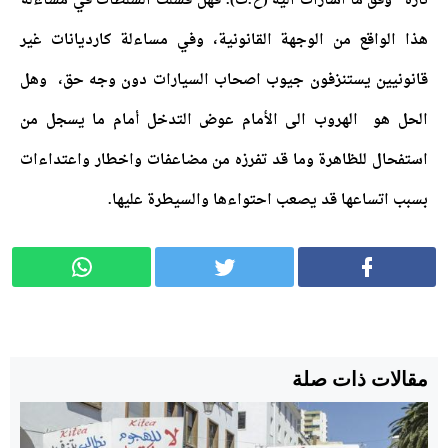
تازة” وفق ما أشارات اليه (ح.ت).
فهل فشلت السلطات في مساءلة
هذا الواقع من الوجهة القانونية، وفي مساءلة كارديانات غير
قانونيين يستنزفون جيوب اصحاب السيارات دون وجه حق، وهل
الحل هو الهروب الى الأمام عوض التدخل أمام ما يسجل من
استفحال للظاهرة وما قد تفرزه من مضاعفات واخطار واعتداءات
بسبب اتساعها قد يصعب احتواءها والسيطرة عليها.
مقالات ذات صلة