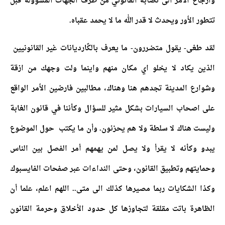
وارجاع الأمر الى نصابه القانوني من طرف الجهات المسؤولة قبل
تتطور الأور ويحدث لا قدر الله ما لا يحمد عقباه.
لقد طغى- يقول متضررون- ما يعرف بالكًارديانات غير القانونيين
الذين يكاد لا يخلو اي مكان منهم واينما ولت وجهك من ازقة
وشوارع المدينة تجدهم هنا وهناك، مطالبين فارضين الأمر الواقع
على اصحاب السيارات بشكل مثير للسؤال وكأننا في قانون الغابة
وليست هناك لا سلطة ولا هم يحزنون.
وأن ما يكتب حول الموضوع
يبدو وكأنه لا يقرأ ولا يصل لمن يهمهم أمر الفصل بين الناس
وحمايتهم وتطبيق القانون، وحتى النداءات عبر صفحات الفايسبوك
وكذا الشكايات ربما مصيرها كذلك الى متى.. اللهم اعلم، علما أن
الظاهرة باتت مقلقة لتجاوزها كل حدود الأخلاق وحرمة القانون