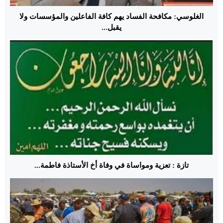
الغلوسي: مكافحة الفساد يهم كافة الفاعلين والمؤسسات ولا
يقبل...
تازة : تعزية ومواساة في وفاة أخ الأستاذة فاطمة...