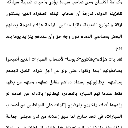
وكرامة الانسان وحق صاحب سيارة يؤدى واجبات ضريبة سيارته
للخزينة الدولة، لدرجة أن اصحاب البذلة الصفراء الذين يسكنون
ازقة وشوارع المدينة، باتوا مقلقين لراحة هؤلاء لدرجة يصفهم
البعض بمصاصي الدماء دون وجه حق وأن عددهم يتزايد يوما بعد
يوم.
لقد بات هؤلاء”يشكلون“كابوسا” لأصحاب السيارات الذين أصبحوا
يصادفونهم أينما وقفوا، حتى ولو من أجل شراء الخبز، تجدهم
بجانبنهم يطالبونهم بسداد دراهم مقابل عملهم، ومنهم من يظهر
فقط عندما تهم السيارة بالمغادرة ليطالبوا بالاداء عن خدمة لم
يؤدوها أصلا، وآخرون يفرضون إتاوات على المواطنين من أصحاب
السيارات، في تحد صارخ لما سبق إعلانه من لدن مجلس جماعة