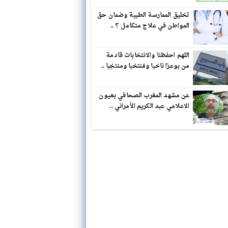
تخليق الممارسة الطبية وضمان حق
المواطن في علاج متكامل ؟ ..
اللهم احفظنا والانتخابات قادمة
من بوعزا ناخبا ومُنتخبا ومنتخِبا ..
عن مشهد المغرب الصحافي بعيون
الاعلامي عبد الكريم الأمراني ..