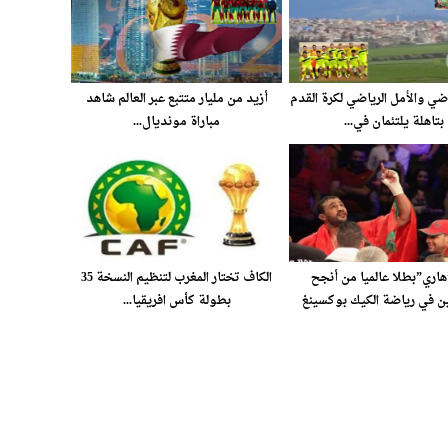
اضي والأمل الرياضي لكرة القدم
أزيد من مليار متتبع عبر العالم شاهد
بتاهلة يلتئمان في...
مباراة مونديال...
اري”بطلا عالميا من أنجح
الكاف تختار المغرب لتنظيم النسخة 35
ين في رياضة الكيك بوكسينغ
بطولة كأس افريقيا...