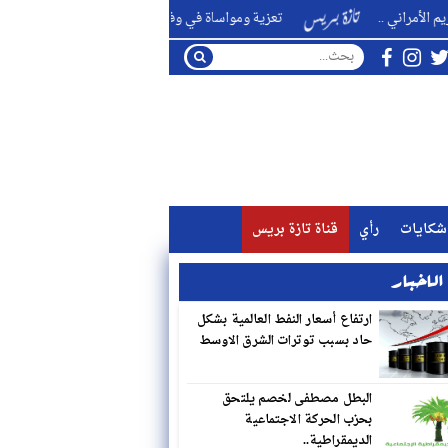
..
تعزية ومواساة في وفاة اخت القائد الشريف عبد الغني الوزاني ..
شكايات
رأي
قناة تازة بريس
لاخبار
ارتفاع أسعار النفط العالمية بشكل
حاد بسبب توترات الشرق الاوسط
البطل مصطفى لخصم يلتحق
بحزب الحركة الاجتماعية
الديمقراطية..