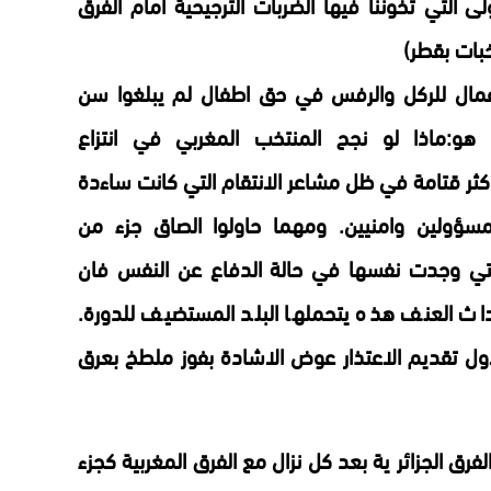
التي تخوننا فيها الضربات الترجيحية أمام الفرق
تخبات بقطر)
عمال للركل والرفس في حق اطفال لم يبلغوا سن
 هو:ماذا لو نجح المنتخب المغربي في انتزاع
كثر قتامة في ظل مشاعر الانتقام التي كانت ساءدة
سؤولين وامنيين.
ومهما حاولوا الصاق جزء من
التي وجدت نفسها في حالة الدفاع عن النفس فان
داث العنف هذه يتحملها البلد المستضيف للدورة.
لاول تقديم الاعتذار عوض الاشادة بفوز ملطخ بعرق
فرق الجزائر ية بعد كل نزال مع الفرق المغربية كجزء