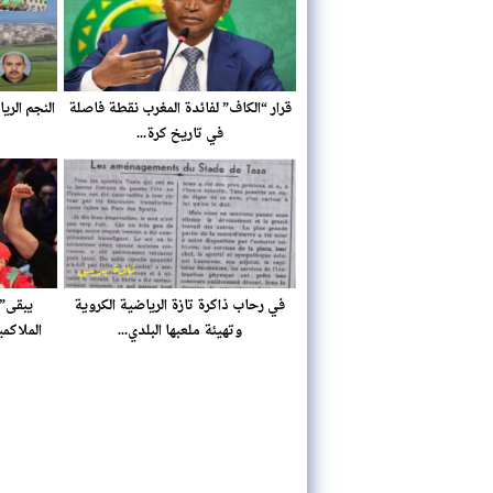
قرار “الكاف” لفائدة المغرب نقطة فاصلة
النجم الري
في تاريخ كرة...
في رحاب ذاكرة تازة الرياضية الكروية
يبقى”ه
وتهيئة ملعبها البلدي...
الملاكم