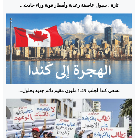
تازة : سيول عاصفة رعدية وأمطار قوية وراء حادث...
تسعى كندا لجلب 1.45 مليون مقيم دائم جديد بحلول...