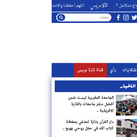
 ..
اللهم احفظنا والانتخابات قادمة من بوعزا ناخبا ومُنتخبا ومنتخِب
شكايات
رأي
قناة تازة بريس
لاخبار
الجامعة المغربية ليست ضمن
أفضل عشر جامعات بالقارة
الإفريقية ..
دار القرآن بتازة تحتفي بحفظة
كتاب الله في حفل روحي بهيج ..