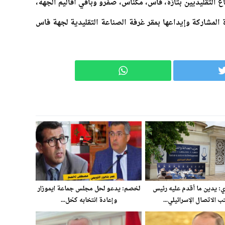
ع التقليديين بتازة، فاس، مكناس، صفرو وباقي أقاليم الجهة،
المشاركة وإيداعها بمقر غرفة الصناعة التقليدية لجهة فاس
ي: يدين ما أقدم عليه رئيس
لخصم: يدعو لحل مجلس جماعة ايموزار
ب الاتصال الإسرائيلي...
وإعادة انتخابه كحّل...