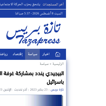
ط
البطل مصطفى لخصم يلتحق بحزب الحركة الاجتماعية الديمقراط
أخر المستجدات
السبت 8 أغسطس 2026 - 5:37 صباحًا
اخبار
سياسة
إقتصاد
رياضة
الرئيسية
»
سياسة
البيجيدي يندد بمشاركة غرفة ا
باسرائيل
تازة بريس
23 يناير 2023
آخر تحديث : الإثنين 23 يناير 2023 - 8:20 مساءً