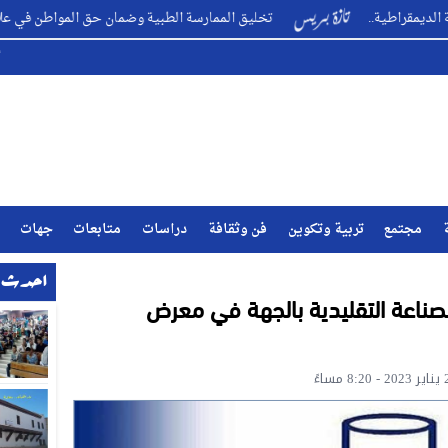
ية..
تخليق الممارسة الطبية وضمان حق المواطن في علاج متكامل ؟
مجتمع
تربية وتكوين
فن وثقافة
دراسات
متابعات
جهات
احدث ا
لصناعة التقليدية بالجهة في معرض