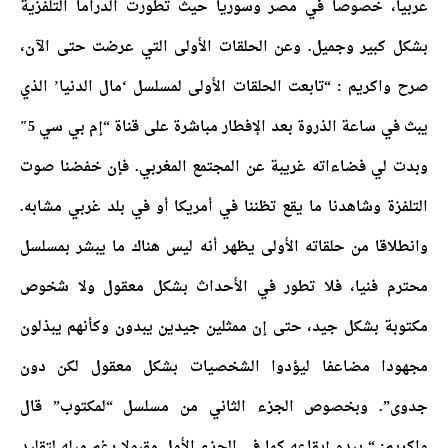
عربيا، خصوصا في مصر وسوريا حيث تطورت الدراما التلفزية
بشكل كبير وجميل.
وعن الحلقات الأولى التي عرضت حتى الآن،
صرح واكريم : “تابعت الحلقات الأولى لمسلسل ‘مال الدنيا’ الذي
يبث في ساعة الذروة بعد الإفطار مباشرة على قناة “إم بي سي 5″
وبدت لي فضاءاته غريبة عن المجتمع المغربي. فإن خفضنا صوت
التلفزة وشاهدنا ما يقع تظننا في أمريكا أو في بلد غربي مشابه.
وانطلاقا من حلقاته الأولى يظهر أنه ليس هناك ما يبشر بمسلسل
محترم فنيا، فلا تطور في الأحداث بشكل معقول ولا شخوص
مكتوبة بشكل جيد، حتى إن ممثلين جيدين يبدون وكأنهم يبذلون
مجهودا مضاعفا ليؤدوا الشخصيات بشكل معقول لكن دون
جدوى”. وبخصوص الجزء الثاني من مسلسل “لمكتوب” قال
واكريم: “ يبدو إيقاعه كما في الجزء الأول مقبولا رغم ميله لتقليد