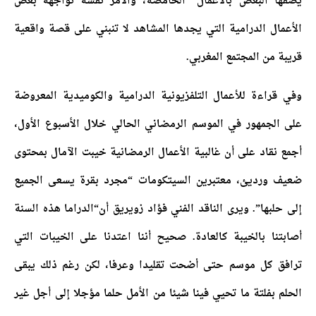
يصفها البعض بالأعمال “الحامضة، والأمر نفسه تواجهه بعض
الأعمال الدرامية التي يجدها المشاهد لا تنبني على قصة واقعية
قريبة من المجتمع المغربي.
وفي قراءة للأعمال التلفزيونية الدرامية والكوميدية المعروضة
على الجمهور في الموسم الرمضاني الحالي خلال الأسبوع الأول،
أجمع نقاد على أن غالبية الأعمال الرمضانية خيبت الآمال بمحتوى
ضعيف ورديئ، معتبرين السيتكومات “مجرد بقرة يسعى الجميع
إلى حلبها”. ويرى الناقد الفني فؤاد زويريق أن“الدراما هذه السنة
أصابتنا بالخيبة كالعادة. صحيح أننا اعتدنا على الخيبات التي
ترافق كل موسم حتى أضحت تقليدا وعرفا، لكن رغم ذلك يبقى
الحلم بفلتة ما تحيي فينا شيئا من الأمل حلما مؤجلا إلى أجل غير