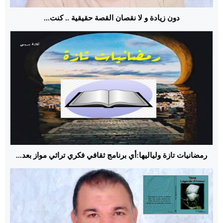
دون زيادة و لا نقصان القصة حقيقية .. كنت...
رمضانيات تازة ولياليها:أي برنامج ثقافي فكري تراثي مواز بعد...