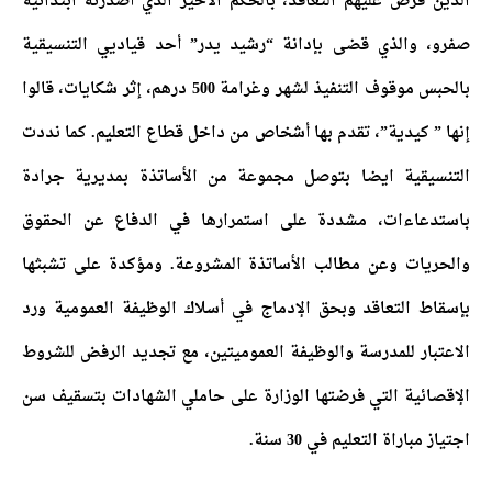
الذين فرض عليهم التعاقد، بالحكم الأخير الذي أصدرته ابتدائية
صفرو، والذي قضى بإدانة “رشيد يدر” أحد قياديي التنسيقية
بالحبس موقوف التنفيذ لشهر وغرامة 500 درهم، إثر شكايات، قالوا
إنها ” كيدية”، تقدم بها أشخاص من داخل قطاع التعليم.
كما نددت
التنسيقية ايضا بتوصل مجموعة من الأساتذة بمديرية جرادة
باستدعاءات، مشددة على استمرارها في الدفاع عن الحقوق
والحريات وعن مطالب الأساتذة المشروعة. ومؤكدة على تشبثها
بإسقاط التعاقد وبحق الإدماج في أسلاك الوظيفة العمومية ورد
الاعتبار للمدرسة والوظيفة العموميتين، مع تجديد الرفض للشروط
الإقصائية التي فرضتها الوزارة على حاملي الشهادات بتسقيف سن
اجتياز مباراة التعليم في 30 سنة.