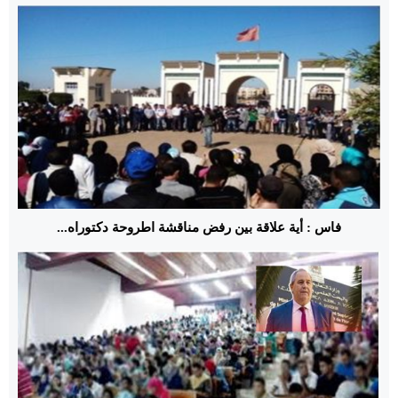
فاس : أية علاقة بين رفض مناقشة اطروحة دكتوراه...