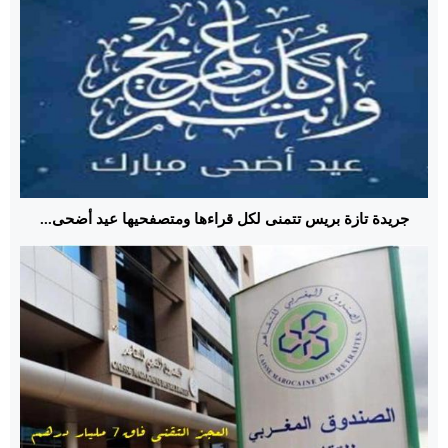
جريدة تازة بريس تتمنى لكل قراءها ومتصفحيها عيد أضحى...