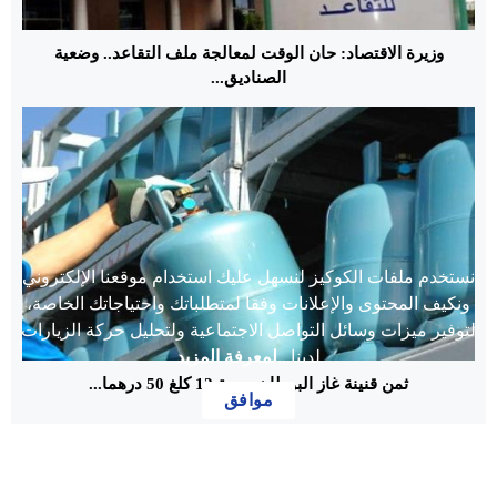
وزيرة الاقتصاد: حان الوقت لمعالجة ملف التقاعد.. وضعية
الصناديق...
نستخدم ملفات الكوكيز لنسهل عليك استخدام موقعنا الإلكتروني
ونكيف المحتوى والإعلانات وفقا لمتطلباتك واحتياجاتك الخاصة،
لتوفير ميزات وسائل التواصل الاجتماعية ولتحليل حركة الزيارات
لدينا...
لمعرفة المزيد
ثمن قنينة غاز البوطان بسعة 12 كلغ 50 درهما...
موافق
مدير الجريدة
:
عبد السلام انويكًة