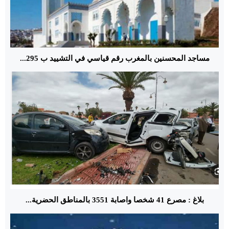
مساجد المحسنين بالمغرب رقم قياسي في التشييد ب 295...
بلاغ : مصرع 41 شخصا واصابة 3551 بالمناطق الحضرية...