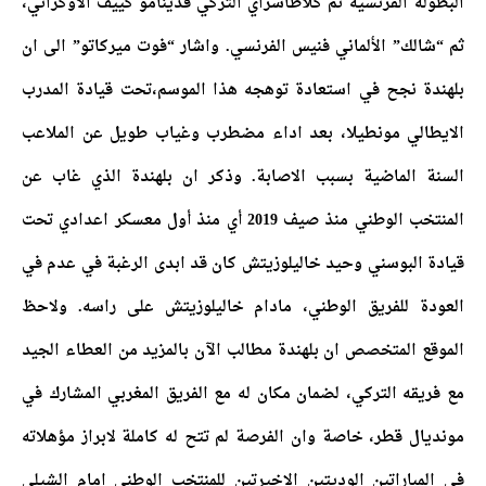
البطولة الفرنسية ثم كلاطاسراي التركي فدينامو كييف الاوكراني،
ثم “شالك” الألماني فنيس الفرنسي.
واشار “فوت ميركاتو” الى ان
بلهندة نجح في استعادة توهجه هذا الموسم،تحت قيادة المدرب
الايطالي مونطيلا، بعد اداء مضطرب وغياب طويل عن الملاعب
السنة الماضية بسبب الاصابة. وذكر ان بلهندة الذي غاب عن
المنتخب الوطني منذ صيف 2019 أي منذ أول معسكر اعدادي تحت
قيادة البوسني وحيد خاليلوزيتش كان قد ابدى الرغبة في عدم في
العودة للفريق الوطني، مادام خاليلوزيتش على راسه.
ولاحظ
الموقع المتخصص ان بلهندة مطالب الآن بالمزيد من العطاء الجيد
مع فريقه التركي، لضمان مكان له مع الفريق المغربي المشارك في
مونديال قطر، خاصة وان الفرصة لم تتح له كاملة لابراز مؤهلاته
في المباراتين الوديتين الاخيرتين للمنتخب الوطني امام الشيلي