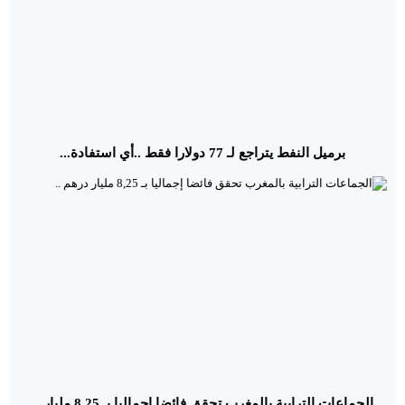
برميل النفط يتراجع لـ 77 دولارا فقط ..أي استفادة...
الجماعات الترابية بالمغرب تحقق فائضا إجماليا بـ 8,25 مليار...