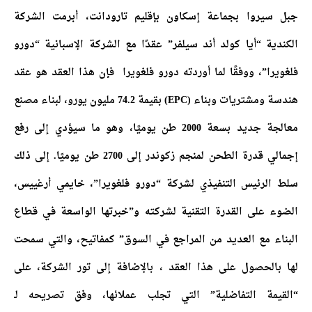
جبل سيروا بجماعة إسكاون بإقليم تارودانت، أبرمت الشركة
الكندية “أيا كولد أند سيلفر” عقدًا مع الشركة الإسبانية “دورو
فلغويرا”، ووفقًا لما أوردته دورو فلغويرا فإن هذا العقد هو عقد
هندسة ومشتريات وبناء (EPC) بقيمة 74.2 مليون يورو، لبناء مصنع
معالجة جديد بسعة 2000 طن يوميًا، وهو ما سيؤدي إلى رفع
إجمالي قدرة الطحن لمنجم زكوندر إلى 2700 طن يوميًا. إلى ذلك
سلط الرئيس التنفيذي لشركة “دورو فلغويرا”، خايمي أرغييس،
الضوء على القدرة التقنية لشركته و”خبرتها الواسعة في قطاع
البناء مع العديد من المراجع في السوق” كمفاتيح، والتي سمحت
لها بالحصول على هذا العقد ، بالإضافة إلى تور الشركة، على
“القيمة التفاضلية” التي تجلب عملائها، وفق تصريحه لـ