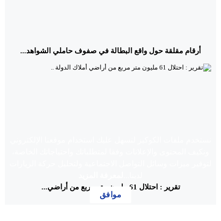
أرقام مقلقة حول واقع البطالة في صفوف حاملي الشواهد...
نستخدم ملفات الكوكيز لنسهل عليك استخدام موقعنا الإلكتروني
ونكيف المحتوى والإعلانات وفقا لمتطلباتك واحتياجاتك الخاصة،
لتوفير ميزات وسائل التواصل الاجتماعية ولتحليل حركة الزيارات
لدينا...
لمعرفة المزيد
تقرير : احتلال 61 مليون متر مربع من أراضي...
موافق