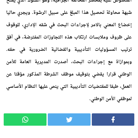
المنصوص عليه بمحضر المخالفة الجزافية، وهو السلوك الذي يفتح
شبهة محاولة تحصيل هذا المبلغ على سبيل الرشوة. ويجري حاليا
إخضاع المعني بالامر لإجراءات البحث في شقه الإداري، للوقوف
على ظروف وملابسات ارتكاب هذه التجاوزات المفترضة، في أفق
ترتيب المسؤوليات التأديبية والقضائية الضرورية في حقه.
وبموازاة مع إجراءات البحث، أصدرت المديرية العامة للأمن
الوطني قرارا يقضي بتوقيف موظف الشرطة المذكور مؤقتا عن
العمل، طبقا للمقتضيات التأديبية التي ينص عليها النظام الأساسي
لموظفي الأمن الوطني.