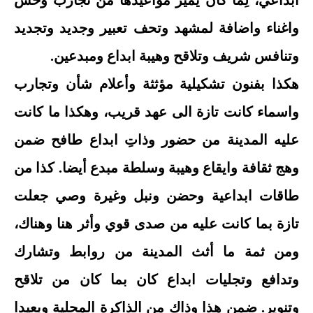
ابداعي، لِما كان يميز مواعيدها من تجارب وحس
واغناء واضافة لمشهد وتحف تعبير وجديد وتجديد
وتنافس شريف وتلاقح وهيبة ابداع ومبدعين.
هكذا بفنون تشكيلية مؤثثة وأعلام شأن وتجارب
واسماء كانت تازة الى عهد قريب، وهكذا ما كانت
عليه المدينة من حضور وذاتِ ابداع طافح ضمن
وهج ثقافة وايقاع وهيبة وسلطة مبدع أيضا. كذا من
طاقات ابداعية وحضن ونبل وغيرة وصي جعلت
تازة بما كانت عليه من صدى قوي وأثر هنا وهناك،
ومن ثمة ما أثث المدينة من روابط وتشارك
وتدافع وتجليات ابداع كان بما كان من تلاقح
وتنوير. ضمن هذا وذاك من الذاكرة المحلية وبعيدا