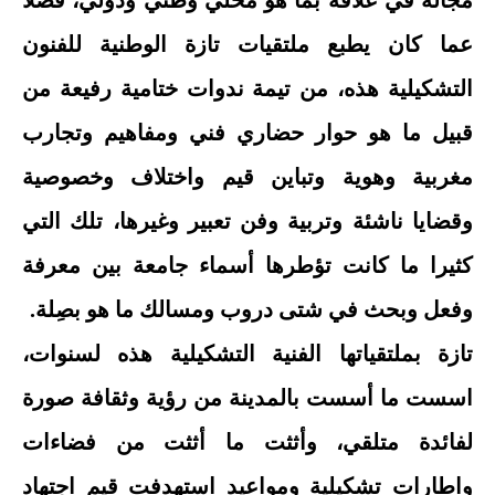
مجاله في علاقة بما هو محلي وطني ودولي، فضلا
عما كان يطبع ملتقيات تازة الوطنية للفنون
التشكيلية هذه، من تيمة ندوات ختامية رفيعة من
قبيل ما هو حوار حضاري فني ومفاهيم وتجارب
مغربية وهوية وتباين قيم واختلاف وخصوصية
وقضايا ناشئة وتربية وفن تعبير وغيرها، تلك التي
كثيرا ما كانت تؤطرها أسماء جامعة بين معرفة
وفعل وبحث في شتى دروب ومسالك ما هو بصِلة.
تازة بملتقياتها الفنية التشكيلية هذه لسنوات،
اسست ما أسست بالمدينة من رؤية وثقافة صورة
لفائدة متلقي، وأثثت ما أثثت من فضاءات
واطارات تشكيلية ومواعيد استهدفت قيم اجتهاد