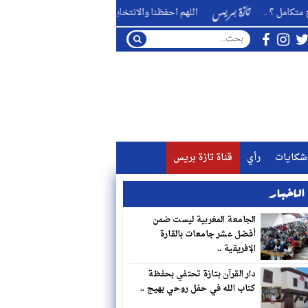
اللهم احفظنا والانتخابات قادمة من بوعزا ناخبا ومُنتخبا ومنتخِبا ..
شكايات
رأي
قناة تازة بريس
لاخبار
الجامعة المغربية ليست ضمن
أفضل عشر جامعات بالقارة
الإفريقية ..
دار القرآن بتازة تحتفي بحفظة
كتاب الله في حفل روحي بهيج ..