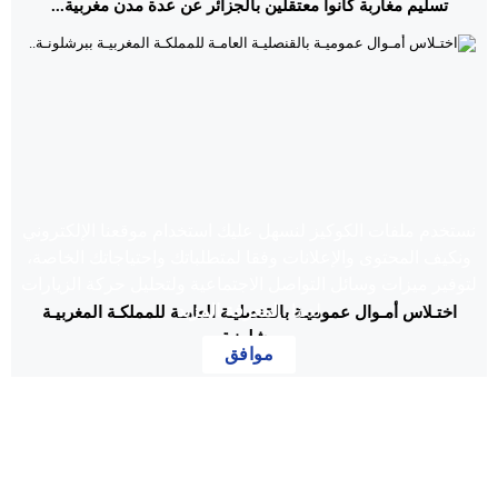
تسليم مغاربة كانوا معتقلين بالجزائر عن عدة مدن مغربية...
نستخدم ملفات الكوكيز لنسهل عليك استخدام موقعنا الإلكتروني
ونكيف المحتوى والإعلانات وفقا لمتطلباتك واحتياجاتك الخاصة،
لتوفير ميزات وسائل التواصل الاجتماعية ولتحليل حركة الزيارات
لدينا...
لمعرفة المزيد
اختـلاس أمـوال عموميـة بالقنصليـة العامـة للمملكـة المغربيـة
ببرشلونـة..
موافق
مدير الجريدة
:
عبد السلام انويكًة
برمجة و تصميم :
محمد هندي