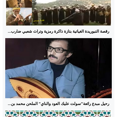
رقصة التبوريدة الغياتية بتازة ذاكرة رمزية وتراث شعبي ضارب...
رحيل مبدع رائعة”سولت عليك العود والناي” الملحن محمد بن...