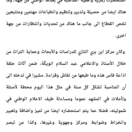
استحضرت رمزية وأهمية المناسبة في بعدها الوطني من جهة، وما
هناك ايضا من حصيلة وتدبير وتنظيم وانطباعات مهتمين ومتتبعين
تخص القطاع الى جانب ما هناك من تحديات وانتظارات من جهة
اخرى.
وكان مركز ابن بري التازي للدراسات والأبحاث وحماية التراث من
خلال الأستاذ والاعلامي عبد السلام انويكًة، ضمن أثاث حلقة
اذاعة فاس هذه وما طبعها من نقاش وقراءة. مشيرا في تدخله الى
أن المناسبة تشكل كل سنة في مثل هذا اليوم محطة لأسئلة
وتأملات في المشهد عموما ومساءلة طيف الاعلام الوطني في
شموليته، فضلا عما يتم استحضاره ايضا من تميز واضافة وتعبير
وانخراط وضوابط ومركز وجهوية وغيرها، وكذا من تبصر