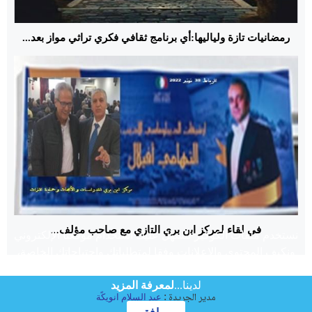
رمضانيات تازة ولياليها:أي برنامج ثقافي فكري تراثي مواز بعد...
في لقاء لمركز ابن بري التازي مع صاحب مؤلف...
نستخدم ملفات الكوكيز لنسهل عليك استخدام موقعنا الإلكتروني
ونكيف المحتوى والإعلانات وفقا لمتطلباتك واحتياجاتك الخاصة،
لتوفير ميزات وسائل التواصل الاجتماعية ولتحليل حركة الزيارات
لدينا...
لمعرفة المزيد
مدير الجريدة
:
عبد السلام انويكًة