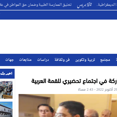
..
تخليق الممارسة الطبية وضمان حق المواطن في علاج متكامل ؟ .
مجتمع
تربية وتكوين
فن وثقافة
دراسات
متابعات
جهات
احدث ا
اركة في اجتماع تحضيري للقمة العربية