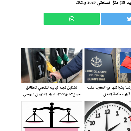
2021
سا بشراكتها مع المغرب عقب
تشكيل لجنة نيابية لتقصي الحقائق
قرار محكمة العدل...
حول“شبهات”استيراد الغازوال الروسي