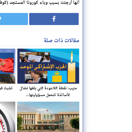
أنها أرجئت بسبب وباء كورونا المستجد (كوفيد-19) مثل نسختي 2020 و
مقالات ذات صلة
منيب: نقطة اللاعودة التي بلغها نضال
تشبث فرن
الأساتذة تتحمل مسؤوليتها...