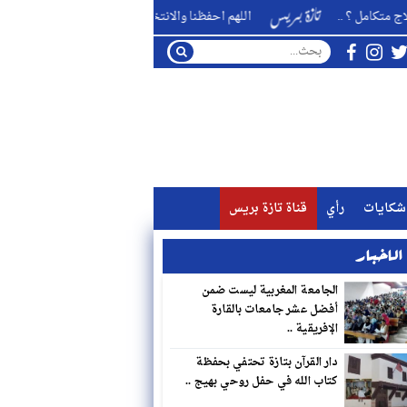
.
اللهم احفظنا والانتخابات قادمة من بوعزا ناخبا ومُنتخبا ومنتخِبا .
شكايات
رأي
قناة تازة بريس
لاخبار
الجامعة المغربية ليست ضمن
أفضل عشر جامعات بالقارة
الإفريقية ..
دار القرآن بتازة تحتفي بحفظة
كتاب الله في حفل روحي بهيج ..