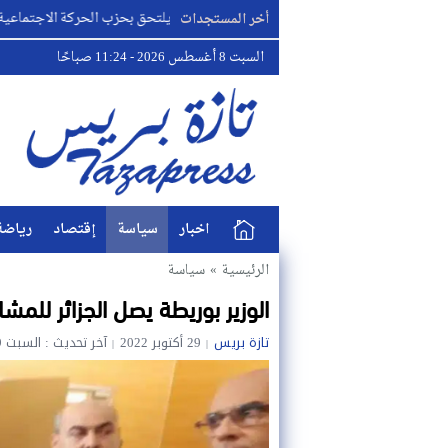
البطل مصطفى لخصم يلتحق بحزب الحركة الاجتماعية الديمقراطية
أخر المستجدات
السبت 8 أغسطس 2026 - 11:24 صباحًا
اخبار
سياسة
إقتصاد
رياضة
الرئيسية
»
سياسة
الوزير بوريطة يصل الجزائر للمش
تازة بريس
29 أكتوبر 2022
آخر تحديث : السبت 29 أكتوبر 2022 - 2:43 مساءً